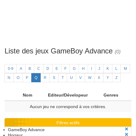
Liste des jeux GameBoy Advance
(0)
0-9
A
B
C
D
E
F
G
H
I
J
K
L
M
N
O
P
Q
R
S
T
U
V
W
X
Y
Z
Nom
Editeur/Dévelopeur
Genres
Aucun jeu ne correspond à vos critères.
Filtres actifs
GameBoy Advance
Horreur