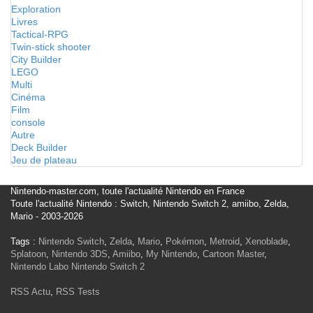
Exploration
Livres
Tactical-RPG
Twin-stick shooter
City Builder
LEGO
Multi
Cinéma
Film
console
Autre
Deck Builder
Jeu de plateau
Nintendo-master.com, toute l'actualité Nintendo en France
Toute l'actualité Nintendo : Switch, Nintendo Switch 2, amiibo, Zelda,
Mario - 2003-2026
Tags :
Nintendo Switch
,
Zelda
,
Mario
,
Pokémon
,
Metroid
,
Xenoblade
,
Splatoon
,
Nintendo 3DS
,
Amiibo
,
My Nintendo
,
Cartoon Master
,
Nintendo Labo
Nintendo Switch 2
RSS Actu
,
RSS Tests