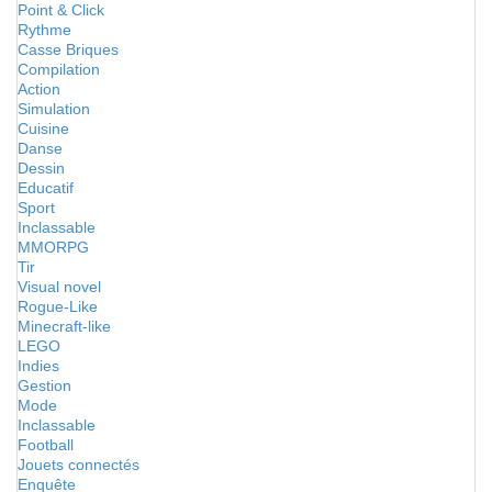
Point & Click
Rythme
Casse Briques
Compilation
Action
Simulation
Cuisine
Danse
Dessin
Educatif
Sport
Inclassable
MMORPG
Tir
Visual novel
Rogue-Like
Minecraft-like
LEGO
Indies
Gestion
Mode
Inclassable
Football
Jouets connectés
Enquête