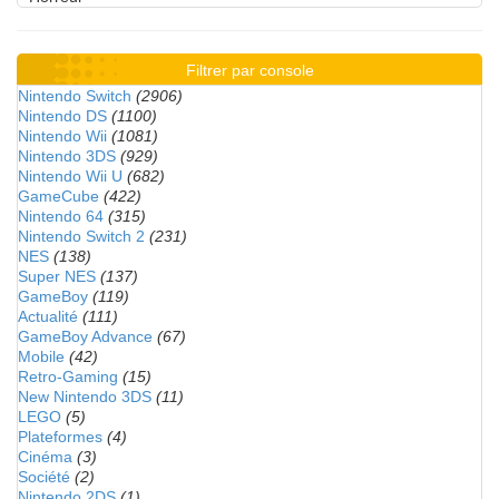
Filtrer par console
Nintendo Switch
(2906)
Nintendo DS
(1100)
Nintendo Wii
(1081)
Nintendo 3DS
(929)
Nintendo Wii U
(682)
GameCube
(422)
Nintendo 64
(315)
Nintendo Switch 2
(231)
NES
(138)
Super NES
(137)
GameBoy
(119)
Actualité
(111)
GameBoy Advance
(67)
Mobile
(42)
Retro-Gaming
(15)
New Nintendo 3DS
(11)
LEGO
(5)
Plateformes
(4)
Cinéma
(3)
Société
(2)
Nintendo 2DS
(1)