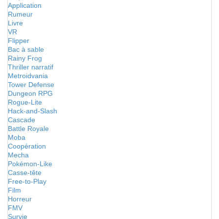
Application
Rumeur
Livre
VR
Flipper
Bac à sable
Rainy Frog
Thriller narratif
Metroidvania
Tower Defense
Dungeon RPG
Rogue-Lite
Hack-and-Slash
Cascade
Battle Royale
Moba
Coopération
Mecha
Pokémon-Like
Casse-tête
Free-to-Play
Film
Horreur
FMV
Survie