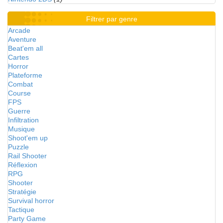
Filtrer par genre
Arcade
Aventure
Beat'em all
Cartes
Horror
Plateforme
Combat
Course
FPS
Guerre
Infiltration
Musique
Shoot'em up
Puzzle
Rail Shooter
Réflexion
RPG
Shooter
Stratégie
Survival horror
Tactique
Party Game