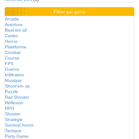
Filtrer par genre
Arcade
Aventure
Beat'em all
Cartes
Horror
Plateforme
Combat
Course
FPS
Guerre
Infiltration
Musique
Shoot'em up
Puzzle
Rail Shooter
Réflexion
RPG
Shooter
Stratégie
Survival horror
Tactique
Party Game