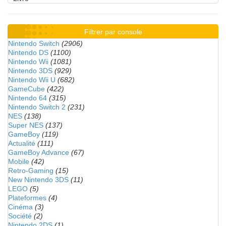
Filtrer par console
Nintendo Switch
(2906)
Nintendo DS
(1100)
Nintendo Wii
(1081)
Nintendo 3DS
(929)
Nintendo Wii U
(682)
GameCube
(422)
Nintendo 64
(315)
Nintendo Switch 2
(231)
NES
(138)
Super NES
(137)
GameBoy
(119)
Actualité
(111)
GameBoy Advance
(67)
Mobile
(42)
Retro-Gaming
(15)
New Nintendo 3DS
(11)
LEGO
(5)
Plateformes
(4)
Cinéma
(3)
Société
(2)
Nintendo 2DS
(1)