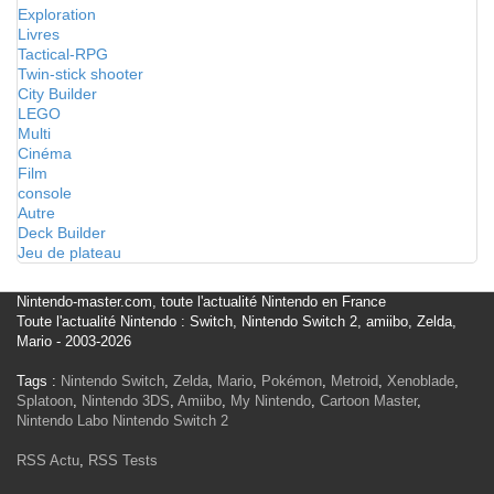
Exploration
Livres
Tactical-RPG
Twin-stick shooter
City Builder
LEGO
Multi
Cinéma
Film
console
Autre
Deck Builder
Jeu de plateau
Nintendo-master.com, toute l'actualité Nintendo en France
Toute l'actualité Nintendo : Switch, Nintendo Switch 2, amiibo, Zelda,
Mario - 2003-2026
Tags :
Nintendo Switch
,
Zelda
,
Mario
,
Pokémon
,
Metroid
,
Xenoblade
,
Splatoon
,
Nintendo 3DS
,
Amiibo
,
My Nintendo
,
Cartoon Master
,
Nintendo Labo
Nintendo Switch 2
RSS Actu
,
RSS Tests