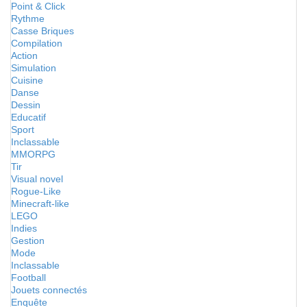
Point & Click
Rythme
Casse Briques
Compilation
Action
Simulation
Cuisine
Danse
Dessin
Educatif
Sport
Inclassable
MMORPG
Tir
Visual novel
Rogue-Like
Minecraft-like
LEGO
Indies
Gestion
Mode
Inclassable
Football
Jouets connectés
Enquête