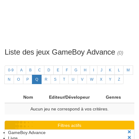
Liste des jeux GameBoy Advance
(0)
0-9
A
B
C
D
E
F
G
H
I
J
K
L
M
N
O
P
Q
R
S
T
U
V
W
X
Y
Z
Nom
Editeur/Dévelopeur
Genres
Aucun jeu ne correspond à vos critères.
Filtres actifs
GameBoy Advance
Livre