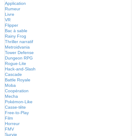
Application
Rumeur
Livre
VR
Flipper
Bac à sable
Rainy Frog
Thriller narratif
Metroidvania
Tower Defense
Dungeon RPG
Rogue-Lite
Hack-and-Slash
Cascade
Battle Royale
Moba
Coopération
Mecha
Pokémon-Like
Casse-tête
Free-to-Play
Film
Horreur
FMV
Survie