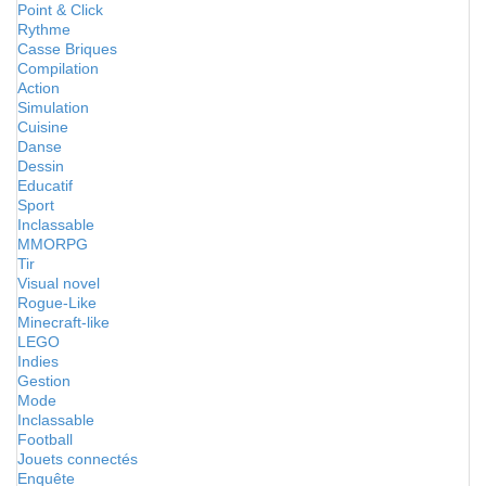
Point & Click
Rythme
Casse Briques
Compilation
Action
Simulation
Cuisine
Danse
Dessin
Educatif
Sport
Inclassable
MMORPG
Tir
Visual novel
Rogue-Like
Minecraft-like
LEGO
Indies
Gestion
Mode
Inclassable
Football
Jouets connectés
Enquête