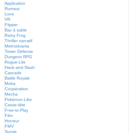
Application
Rumeur
Livre
VR
Flipper
Bac à sable
Rainy Frog
Thriller narratif
Metroidvania
Tower Defense
Dungeon RPG
Rogue-Lite
Hack-and-Slash
Cascade
Battle Royale
Moba
Coopération
Mecha
Pokémon-Like
Casse-tête
Free-to-Play
Film
Horreur
FMV
Survie