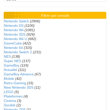
Filtrer par console
Nintendo Switch
(2906)
Nintendo DS
(1100)
Nintendo Wii
(1081)
Nintendo 3DS
(929)
Nintendo Wii U
(682)
GameCube
(422)
Nintendo 64
(315)
Nintendo Switch 2
(231)
NES
(138)
Super NES
(137)
GameBoy
(119)
Actualité
(111)
GameBoy Advance
(67)
Mobile
(42)
Retro-Gaming
(15)
New Nintendo 3DS
(11)
LEGO
(5)
Plateformes
(4)
Cinéma
(3)
Société
(2)
Nintendo 2DS
(1)