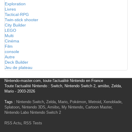
Exploration
Livres
Tactical-RPG
Twin-stick shooter
City Builder
LEGO
Multi
Cinéma
Film
console
Autre
Deck Builder
Jeu de plateau
Nintendo-master.com, toute l'actualité Nintendo en France
Toute l'actualité Nintendo : Switch, Nintendo Switch 2, amiibo, Zelda,
Mario - 2003-2026
Tags :
Nintendo Switch
,
Zelda
,
Mario
,
Pokémon
,
Metroid
,
Xenoblade
,
Splatoon
,
Nintendo 3DS
,
Amiibo
,
My Nintendo
,
Cartoon Master
,
Nintendo Labo
Nintendo Switch 2
RSS Actu
,
RSS Tests