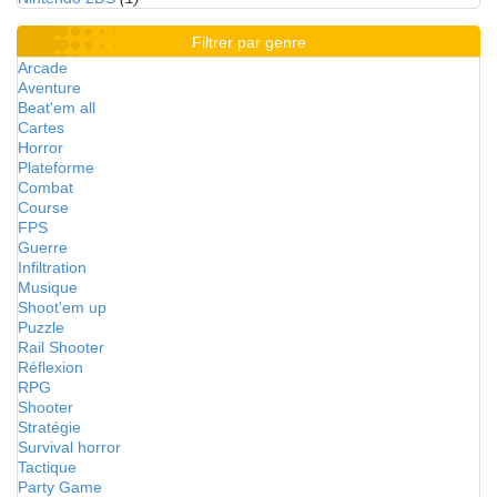
Filtrer par genre
Arcade
Aventure
Beat'em all
Cartes
Horror
Plateforme
Combat
Course
FPS
Guerre
Infiltration
Musique
Shoot'em up
Puzzle
Rail Shooter
Réflexion
RPG
Shooter
Stratégie
Survival horror
Tactique
Party Game