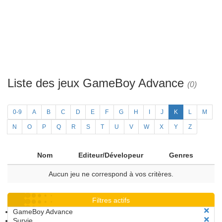
Liste des jeux GameBoy Advance
(0)
0-9
A
B
C
D
E
F
G
H
I
J
K
L
M
N
O
P
Q
R
S
T
U
V
W
X
Y
Z
Nom
Editeur/Dévelopeur
Genres
Aucun jeu ne correspond à vos critères.
Filtres actifs
GameBoy Advance
Survie