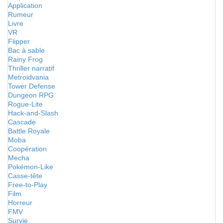
Application
Rumeur
Livre
VR
Flipper
Bac à sable
Rainy Frog
Thriller narratif
Metroidvania
Tower Defense
Dungeon RPG
Rogue-Lite
Hack-and-Slash
Cascade
Battle Royale
Moba
Coopération
Mecha
Pokémon-Like
Casse-tête
Free-to-Play
Film
Horreur
FMV
Survie