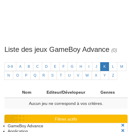
Liste des jeux GameBoy Advance
(0)
0-9
A
B
C
D
E
F
G
H
I
J
K
L
M
N
O
P
Q
R
S
T
U
V
W
X
Y
Z
Nom
Editeur/Dévelopeur
Genres
Aucun jeu ne correspond à vos critères.
Filtres actifs
GameBoy Advance
Application