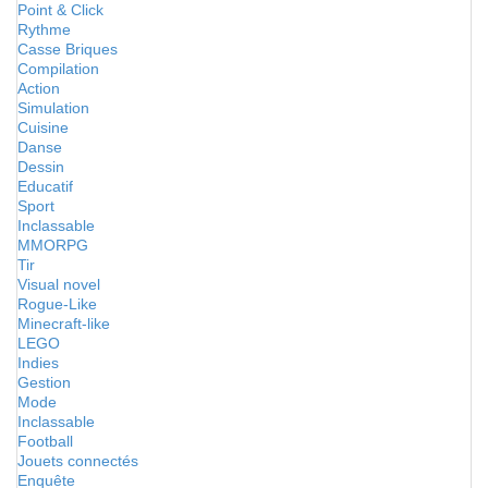
Point & Click
Rythme
Casse Briques
Compilation
Action
Simulation
Cuisine
Danse
Dessin
Educatif
Sport
Inclassable
MMORPG
Tir
Visual novel
Rogue-Like
Minecraft-like
LEGO
Indies
Gestion
Mode
Inclassable
Football
Jouets connectés
Enquête