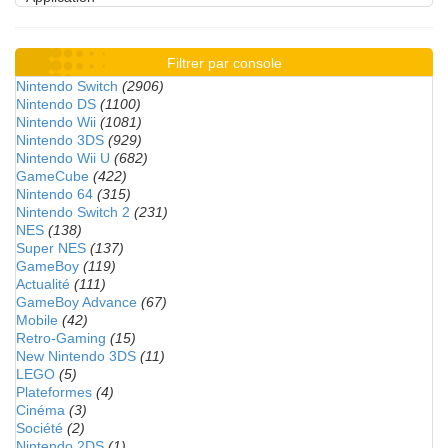
Filtrer par console
Nintendo Switch
(2906)
Nintendo DS
(1100)
Nintendo Wii
(1081)
Nintendo 3DS
(929)
Nintendo Wii U
(682)
GameCube
(422)
Nintendo 64
(315)
Nintendo Switch 2
(231)
NES
(138)
Super NES
(137)
GameBoy
(119)
Actualité
(111)
GameBoy Advance
(67)
Mobile
(42)
Retro-Gaming
(15)
New Nintendo 3DS
(11)
LEGO
(5)
Plateformes
(4)
Cinéma
(3)
Société
(2)
Nintendo 2DS
(1)