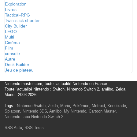
Exploration
Livres
Tactical-RPG
Twin-stick shooter
City Builder
LEGO
Multi
Cinéma
Film
console
Autre
Deck Builder
Jeu de plateau
Nintendo-master.com, toute l'actualité Nintendo en France
Toute l'actualité Nintendo : Switch, Nintendo Switch 2, amiibo, Zelda,
Mario - 2003-2026
Tags :
Nintendo Switch
,
Zelda
,
Mario
,
Pokémon
,
Metroid
,
Xenoblade
,
Splatoon
,
Nintendo 3DS
,
Amiibo
,
My Nintendo
,
Cartoon Master
,
Nintendo Labo
Nintendo Switch 2
RSS Actu
,
RSS Tests