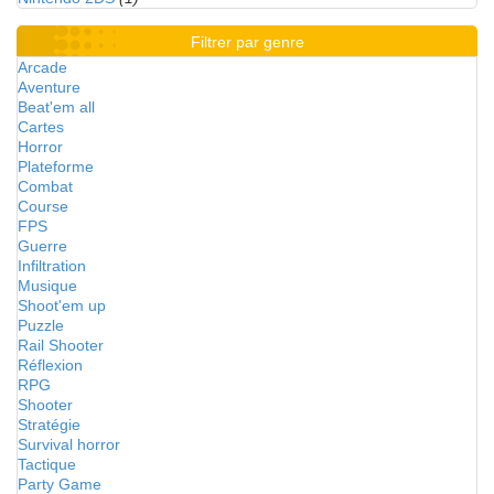
Filtrer par genre
Arcade
Aventure
Beat'em all
Cartes
Horror
Plateforme
Combat
Course
FPS
Guerre
Infiltration
Musique
Shoot'em up
Puzzle
Rail Shooter
Réflexion
RPG
Shooter
Stratégie
Survival horror
Tactique
Party Game