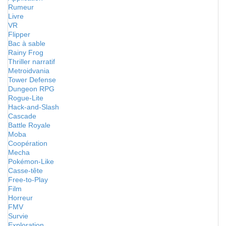
Rumeur
Livre
VR
Flipper
Bac à sable
Rainy Frog
Thriller narratif
Metroidvania
Tower Defense
Dungeon RPG
Rogue-Lite
Hack-and-Slash
Cascade
Battle Royale
Moba
Coopération
Mecha
Pokémon-Like
Casse-tête
Free-to-Play
Film
Horreur
FMV
Survie
Exploration