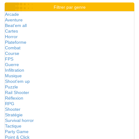
Filtrer par genre
Arcade
Aventure
Beat'em all
Cartes
Horror
Plateforme
Combat
Course
FPS
Guerre
Infiltration
Musique
Shoot'em up
Puzzle
Rail Shooter
Réflexion
RPG
Shooter
Stratégie
Survival horror
Tactique
Party Game
Point & Click