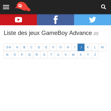
Liste des jeux GameBoy Advance
(0)
0-9
A
B
C
D
E
F
G
H
I
J
K
L
M
N
O
P
Q
R
S
T
U
V
W
X
Y
Z