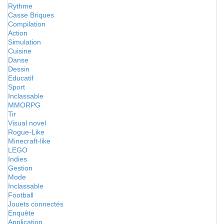
Rythme
Casse Briques
Compilation
Action
Simulation
Cuisine
Danse
Dessin
Educatif
Sport
Inclassable
MMORPG
Tir
Visual novel
Rogue-Like
Minecraft-like
LEGO
Indies
Gestion
Mode
Inclassable
Football
Jouets connectés
Enquête
Application