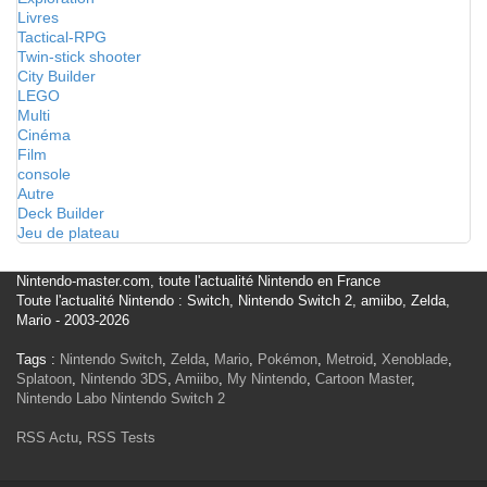
Livres
Tactical-RPG
Twin-stick shooter
City Builder
LEGO
Multi
Cinéma
Film
console
Autre
Deck Builder
Jeu de plateau
Nintendo-master.com, toute l'actualité Nintendo en France
Toute l'actualité Nintendo : Switch, Nintendo Switch 2, amiibo, Zelda,
Mario - 2003-2026
Tags :
Nintendo Switch
,
Zelda
,
Mario
,
Pokémon
,
Metroid
,
Xenoblade
,
Splatoon
,
Nintendo 3DS
,
Amiibo
,
My Nintendo
,
Cartoon Master
,
Nintendo Labo
Nintendo Switch 2
RSS Actu
,
RSS Tests