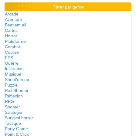
Filtrer par genre
Arcade
Aventure
Beat'em all
Cartes
Horror
Plateforme
Combat
Course
FPS
Guerre
Infiltration
Musique
Shoot'em up
Puzzle
Rail Shooter
Réflexion
RPG
Shooter
Stratégie
Survival horror
Tactique
Party Game
Point & Click