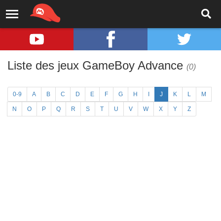
Liste des jeux GameBoy Advance
(0)
0-9
A
B
C
D
E
F
G
H
I
J
K
L
M
N
O
P
Q
R
S
T
U
V
W
X
Y
Z