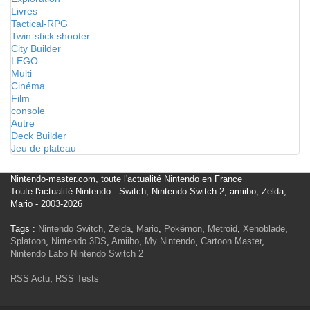
Livres
Tactical-RPG
Twin-stick shooter
City Builder
LEGO
Multi
Cinéma
Film
console
Autre
Deck Builder
Jeu de plateau
Nintendo-master.com, toute l'actualité Nintendo en France
Toute l'actualité Nintendo : Switch, Nintendo Switch 2, amiibo, Zelda,
Mario - 2003-2026
Tags :
Nintendo Switch
,
Zelda
,
Mario
,
Pokémon
,
Metroid
,
Xenoblade
,
Splatoon
,
Nintendo 3DS
,
Amiibo
,
My Nintendo
,
Cartoon Master
,
Nintendo Labo
Nintendo Switch 2
RSS Actu
,
RSS Tests