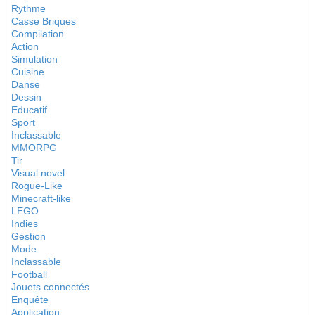
Rythme
Casse Briques
Compilation
Action
Simulation
Cuisine
Danse
Dessin
Educatif
Sport
Inclassable
MMORPG
Tir
Visual novel
Rogue-Like
Minecraft-like
LEGO
Indies
Gestion
Mode
Inclassable
Football
Jouets connectés
Enquête
Application