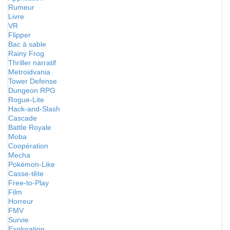
Rumeur
Livre
VR
Flipper
Bac à sable
Rainy Frog
Thriller narratif
Metroidvania
Tower Defense
Dungeon RPG
Rogue-Lite
Hack-and-Slash
Cascade
Battle Royale
Moba
Coopération
Mecha
Pokémon-Like
Casse-tête
Free-to-Play
Film
Horreur
FMV
Survie
Exploration