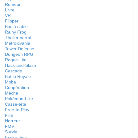
Rumeur
Livre
VR
Flipper
Bac à sable
Rainy Frog
Thriller narratif
Metroidvania
Tower Defense
Dungeon RPG
Rogue-Lite
Hack-and-Slash
Cascade
Battle Royale
Moba
Coopération
Mecha
Pokémon-Like
Casse-tête
Free-to-Play
Film
Horreur
FMV
Survie
Exploration