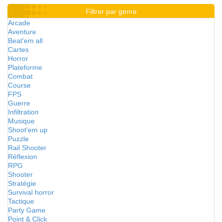
Filtrer par genre
Arcade
Aventure
Beat'em all
Cartes
Horror
Plateforme
Combat
Course
FPS
Guerre
Infiltration
Musique
Shoot'em up
Puzzle
Rail Shooter
Réflexion
RPG
Shooter
Stratégie
Survival horror
Tactique
Party Game
Point & Click