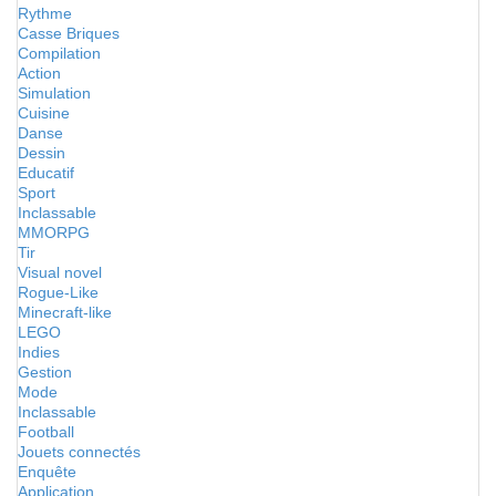
Rythme
Casse Briques
Compilation
Action
Simulation
Cuisine
Danse
Dessin
Educatif
Sport
Inclassable
MMORPG
Tir
Visual novel
Rogue-Like
Minecraft-like
LEGO
Indies
Gestion
Mode
Inclassable
Football
Jouets connectés
Enquête
Application