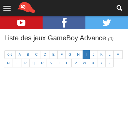
Liste des jeux GameBoy Advance
(0)
0-9
A
B
C
D
E
F
G
H
I
J
K
L
M
N
O
P
Q
R
S
T
U
V
W
X
Y
Z