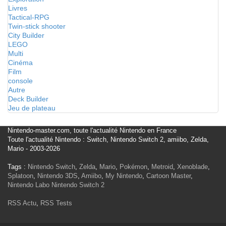
Livres
Tactical-RPG
Twin-stick shooter
City Builder
LEGO
Multi
Cinéma
Film
console
Autre
Deck Builder
Jeu de plateau
Nintendo-master.com, toute l'actualité Nintendo en France
Toute l'actualité Nintendo : Switch, Nintendo Switch 2, amiibo, Zelda,
Mario - 2003-2026
Tags :
Nintendo Switch
,
Zelda
,
Mario
,
Pokémon
,
Metroid
,
Xenoblade
,
Splatoon
,
Nintendo 3DS
,
Amiibo
,
My Nintendo
,
Cartoon Master
,
Nintendo Labo
Nintendo Switch 2
RSS Actu
,
RSS Tests