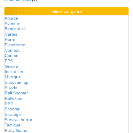
Filtrer par genre
Arcade
Aventure
Beat'em all
Cartes
Horror
Plateforme
Combat
Course
FPS
Guerre
Infiltration
Musique
Shoot'em up
Puzzle
Rail Shooter
Réflexion
RPG
Shooter
Stratégie
Survival horror
Tactique
Party Game