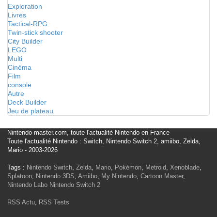
Exploration
Livres
Tactical-RPG
Twin-stick shooter
City Builder
LEGO
Multi
Cinéma
Film
console
Autre
Deck Builder
Jeu de plateau
Nintendo-master.com, toute l'actualité Nintendo en France
Toute l'actualité Nintendo : Switch, Nintendo Switch 2, amiibo, Zelda,
Mario - 2003-2026
Tags :
Nintendo Switch
,
Zelda
,
Mario
,
Pokémon
,
Metroid
,
Xenoblade
,
Splatoon
,
Nintendo 3DS
,
Amiibo
,
My Nintendo
,
Cartoon Master
,
Nintendo Labo
Nintendo Switch 2
RSS Actu
,
RSS Tests