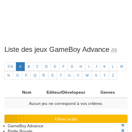
Liste des jeux GameBoy Advance
(0)
0-9
A
B
C
D
E
F
G
H
I
J
K
L
M
N
O
P
Q
R
S
T
U
V
W
X
Y
Z
Nom
Editeur/Dévelopeur
Genres
Aucun jeu ne correspond à vos critères.
Filtres actifs
GameBoy Advance
Battle Royale