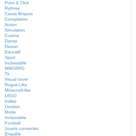
Point & Click
Rythme
Casse Briques
Compilation
Action
Simulation
Cuisine
Danse
Dessin
Educatif
Sport
Inclassable
MMORPG
Tir
Visual novel
Rogue-Like
Minecraft-like
LEGO
Indies
Gestion
Mode
Inclassable
Football
Jouets connectés
Enquête