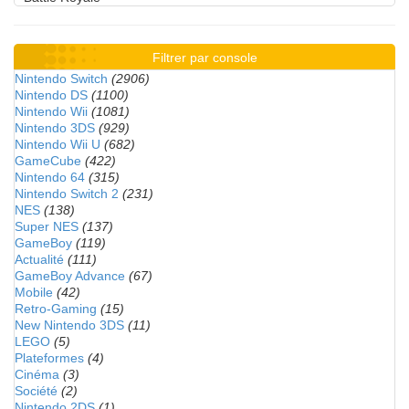
Filtrer par console
Nintendo Switch
(2906)
Nintendo DS
(1100)
Nintendo Wii
(1081)
Nintendo 3DS
(929)
Nintendo Wii U
(682)
GameCube
(422)
Nintendo 64
(315)
Nintendo Switch 2
(231)
NES
(138)
Super NES
(137)
GameBoy
(119)
Actualité
(111)
GameBoy Advance
(67)
Mobile
(42)
Retro-Gaming
(15)
New Nintendo 3DS
(11)
LEGO
(5)
Plateformes
(4)
Cinéma
(3)
Société
(2)
Nintendo 2DS
(1)