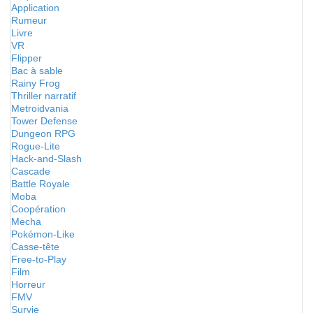
Application
Rumeur
Livre
VR
Flipper
Bac à sable
Rainy Frog
Thriller narratif
Metroidvania
Tower Defense
Dungeon RPG
Rogue-Lite
Hack-and-Slash
Cascade
Battle Royale
Moba
Coopération
Mecha
Pokémon-Like
Casse-tête
Free-to-Play
Film
Horreur
FMV
Survie