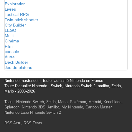
Exploration
Livres
Tactical-RPG
Twin-stick shooter
City Builder
LEGO
Multi
Cinéma
Film
console
Autre
Deck Builder
Jeu de plateau
Nintendo-master.com, toute l'actualité Nintendo en France
Toute l'actualité Nintendo : Switch, Nintendo Switch 2, amiibo, Zelda,
Mario - 2003-2026
Tags :
Nintendo Switch
,
Zelda
,
Mario
,
Pokémon
,
Metroid
,
Xenoblade
,
Splatoon
,
Nintendo 3DS
,
Amiibo
,
My Nintendo
,
Cartoon Master
,
Nintendo Labo
Nintendo Switch 2
RSS Actu
,
RSS Tests