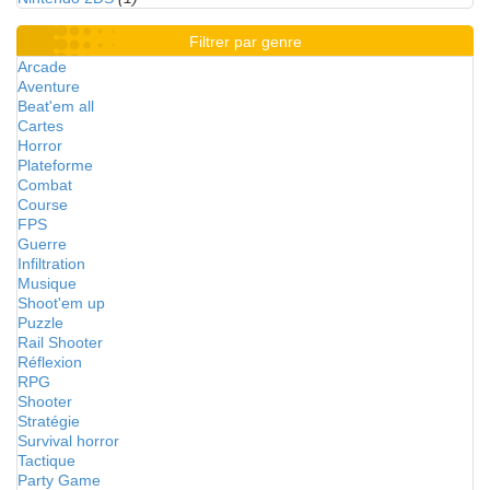
Filtrer par genre
Arcade
Aventure
Beat'em all
Cartes
Horror
Plateforme
Combat
Course
FPS
Guerre
Infiltration
Musique
Shoot'em up
Puzzle
Rail Shooter
Réflexion
RPG
Shooter
Stratégie
Survival horror
Tactique
Party Game