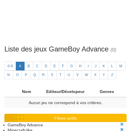
Liste des jeux GameBoy Advance
(0)
0-9
A
B
C
D
E
F
G
H
I
J
K
L
M
N
O
P
Q
R
S
T
U
V
W
X
Y
Z
Nom
Editeur/Dévelopeur
Genres
Aucun jeu ne correspond à vos critères.
Filtres actifs
GameBoy Advance
Minecraft-like