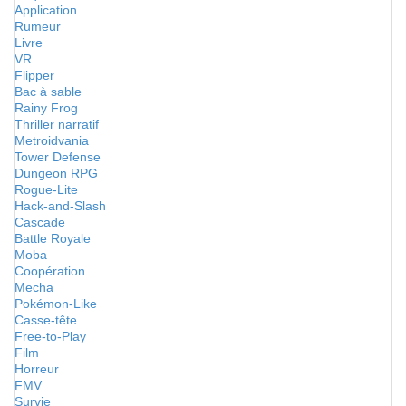
Application
Rumeur
Livre
VR
Flipper
Bac à sable
Rainy Frog
Thriller narratif
Metroidvania
Tower Defense
Dungeon RPG
Rogue-Lite
Hack-and-Slash
Cascade
Battle Royale
Moba
Coopération
Mecha
Pokémon-Like
Casse-tête
Free-to-Play
Film
Horreur
FMV
Survie