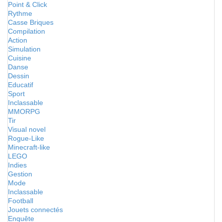
Point & Click
Rythme
Casse Briques
Compilation
Action
Simulation
Cuisine
Danse
Dessin
Educatif
Sport
Inclassable
MMORPG
Tir
Visual novel
Rogue-Like
Minecraft-like
LEGO
Indies
Gestion
Mode
Inclassable
Football
Jouets connectés
Enquête