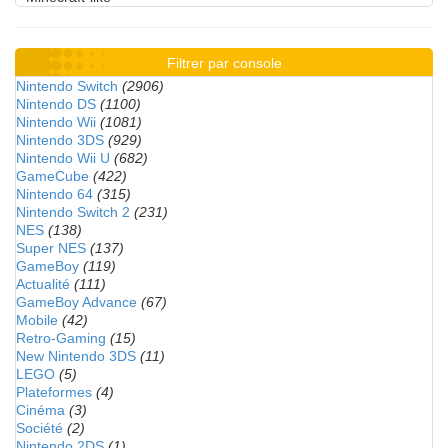
Filtrer par console
Nintendo Switch
(2906)
Nintendo DS
(1100)
Nintendo Wii
(1081)
Nintendo 3DS
(929)
Nintendo Wii U
(682)
GameCube
(422)
Nintendo 64
(315)
Nintendo Switch 2
(231)
NES
(138)
Super NES
(137)
GameBoy
(119)
Actualité
(111)
GameBoy Advance
(67)
Mobile
(42)
Retro-Gaming
(15)
New Nintendo 3DS
(11)
LEGO
(5)
Plateformes
(4)
Cinéma
(3)
Société
(2)
Nintendo 2DS
(1)