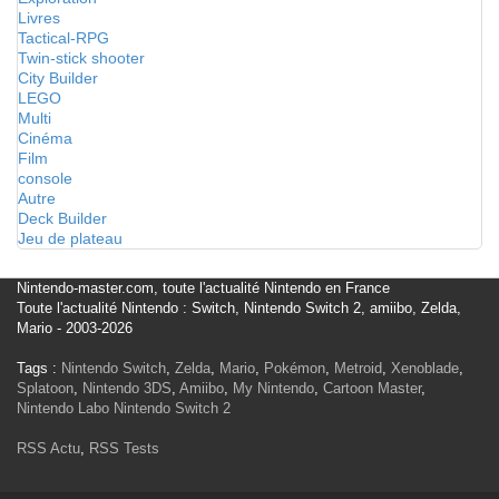
Livres
Tactical-RPG
Twin-stick shooter
City Builder
LEGO
Multi
Cinéma
Film
console
Autre
Deck Builder
Jeu de plateau
Nintendo-master.com, toute l'actualité Nintendo en France
Toute l'actualité Nintendo : Switch, Nintendo Switch 2, amiibo, Zelda,
Mario - 2003-2026
Tags :
Nintendo Switch
,
Zelda
,
Mario
,
Pokémon
,
Metroid
,
Xenoblade
,
Splatoon
,
Nintendo 3DS
,
Amiibo
,
My Nintendo
,
Cartoon Master
,
Nintendo Labo
Nintendo Switch 2
RSS Actu
,
RSS Tests