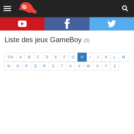
Liste des jeux GameBoy
(0)
0-9
A
B
C
D
E
F
G
H
I
J
K
L
M
N
O
P
Q
R
S
T
U
V
W
X
Y
Z