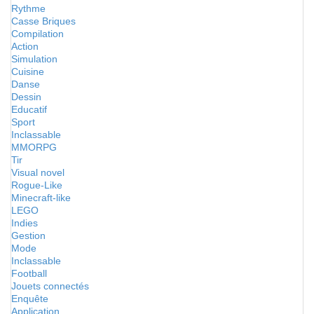
Rythme
Casse Briques
Compilation
Action
Simulation
Cuisine
Danse
Dessin
Educatif
Sport
Inclassable
MMORPG
Tir
Visual novel
Rogue-Like
Minecraft-like
LEGO
Indies
Gestion
Mode
Inclassable
Football
Jouets connectés
Enquête
Application