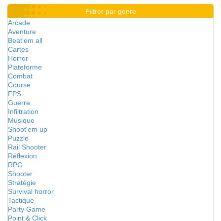
Filtrer par genre
Arcade
Aventure
Beat'em all
Cartes
Horror
Plateforme
Combat
Course
FPS
Guerre
Infiltration
Musique
Shoot'em up
Puzzle
Rail Shooter
Réflexion
RPG
Shooter
Stratégie
Survival horror
Tactique
Party Game
Point & Click