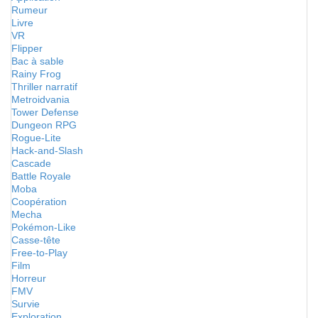
Rumeur
Livre
VR
Flipper
Bac à sable
Rainy Frog
Thriller narratif
Metroidvania
Tower Defense
Dungeon RPG
Rogue-Lite
Hack-and-Slash
Cascade
Battle Royale
Moba
Coopération
Mecha
Pokémon-Like
Casse-tête
Free-to-Play
Film
Horreur
FMV
Survie
Exploration