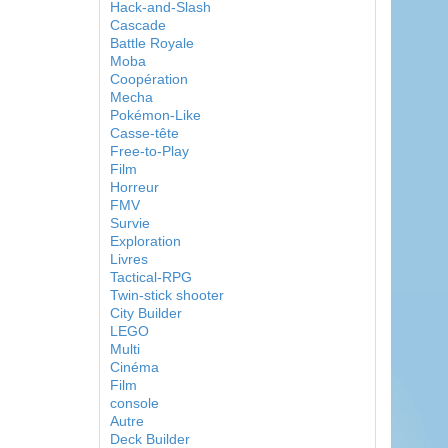
Hack-and-Slash
Cascade
Battle Royale
Moba
Coopération
Mecha
Pokémon-Like
Casse-tête
Free-to-Play
Film
Horreur
FMV
Survie
Exploration
Livres
Tactical-RPG
Twin-stick shooter
City Builder
LEGO
Multi
Cinéma
Film
console
Autre
Deck Builder