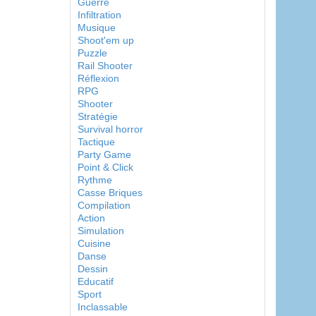
Guerre
Infiltration
Musique
Shoot'em up
Puzzle
Rail Shooter
Réflexion
RPG
Shooter
Stratégie
Survival horror
Tactique
Party Game
Point & Click
Rythme
Casse Briques
Compilation
Action
Simulation
Cuisine
Danse
Dessin
Educatif
Sport
Inclassable