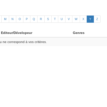
M
N
O
P
Q
R
S
T
U
V
W
X
Y
Z
Editeur/Dévelopeur
Genres
u ne correspond à vos critères.