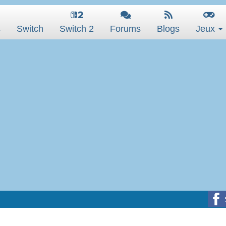
s
Switch
Switch 2
Forums
Blogs
Jeux