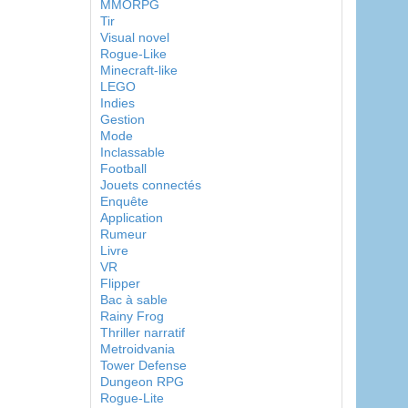
MMORPG
Tir
Visual novel
Rogue-Like
Minecraft-like
LEGO
Indies
Gestion
Mode
Inclassable
Football
Jouets connectés
Enquête
Application
Rumeur
Livre
VR
Flipper
Bac à sable
Rainy Frog
Thriller narratif
Metroidvania
Tower Defense
Dungeon RPG
Rogue-Lite