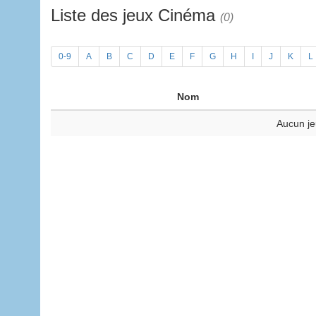
Liste des jeux Cinéma
(0)
0-9
A
B
C
D
E
F
G
H
I
J
K
L
Nom
Aucun je