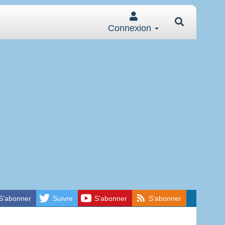
Connexion
S'abonner
Suivre
S'abonner
S'abonner