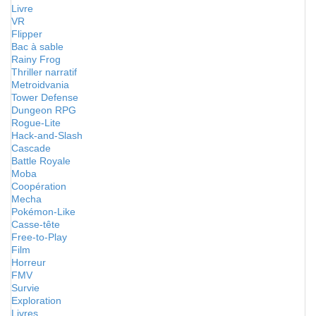
Livre
VR
Flipper
Bac à sable
Rainy Frog
Thriller narratif
Metroidvania
Tower Defense
Dungeon RPG
Rogue-Lite
Hack-and-Slash
Cascade
Battle Royale
Moba
Coopération
Mecha
Pokémon-Like
Casse-tête
Free-to-Play
Film
Horreur
FMV
Survie
Exploration
Livres