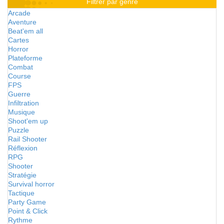
Filtrer par genre
Arcade
Aventure
Beat'em all
Cartes
Horror
Plateforme
Combat
Course
FPS
Guerre
Infiltration
Musique
Shoot'em up
Puzzle
Rail Shooter
Réflexion
RPG
Shooter
Stratégie
Survival horror
Tactique
Party Game
Point & Click
Rythme