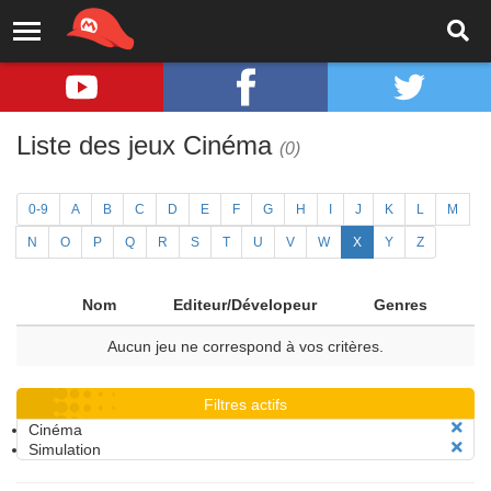
Liste des jeux Cinéma
(0)
0-9
A
B
C
D
E
F
G
H
I
J
K
L
M
N
O
P
Q
R
S
T
U
V
W
X
Y
Z
Nom
Editeur/Dévelopeur
Genres
Aucun jeu ne correspond à vos critères.
Filtres actifs
Cinéma
Simulation