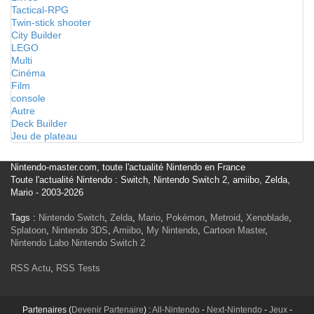
Tactical-RPG
Twin-stick shooter
City Builder
LEGO
Multi
Cinéma
Film
console
Autre
Deck Builder
Jeu de plateau
Nintendo-master.com, toute l'actualité Nintendo en France
Toute l'actualité Nintendo : Switch, Nintendo Switch 2, amiibo, Zelda,
Mario - 2003-2026
Tags :
Nintendo Switch
,
Zelda
,
Mario
,
Pokémon
,
Metroid
,
Xenoblade
,
Splatoon
,
Nintendo 3DS
,
Amiibo
,
My Nintendo
,
Cartoon Master
,
Nintendo Labo
Nintendo Switch 2
RSS Actu
,
RSS Tests
Partenaires (
Devenir Partenaire
) :
All-Nintendo
-
Next-Nintendo
-
Jeux
-