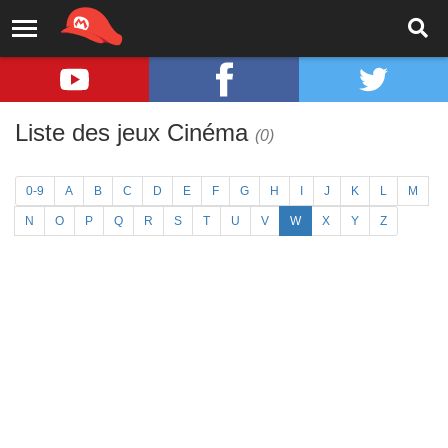
Liste des jeux Cinéma
(0)
0-9
A
B
C
D
E
F
G
H
I
J
K
L
M
N
O
P
Q
R
S
T
U
V
W
X
Y
Z