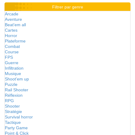
Filtrer par genre
Arcade
Aventure
Beat'em all
Cartes
Horror
Plateforme
Combat
Course
FPS
Guerre
Infiltration
Musique
Shoot'em up
Puzzle
Rail Shooter
Réflexion
RPG
Shooter
Stratégie
Survival horror
Tactique
Party Game
Point & Click