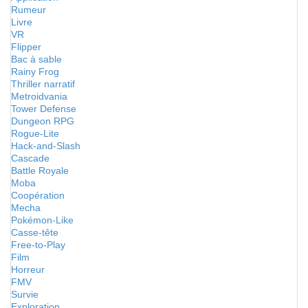
Rumeur
Livre
VR
Flipper
Bac à sable
Rainy Frog
Thriller narratif
Metroidvania
Tower Defense
Dungeon RPG
Rogue-Lite
Hack-and-Slash
Cascade
Battle Royale
Moba
Coopération
Mecha
Pokémon-Like
Casse-tête
Free-to-Play
Film
Horreur
FMV
Survie
Exploration