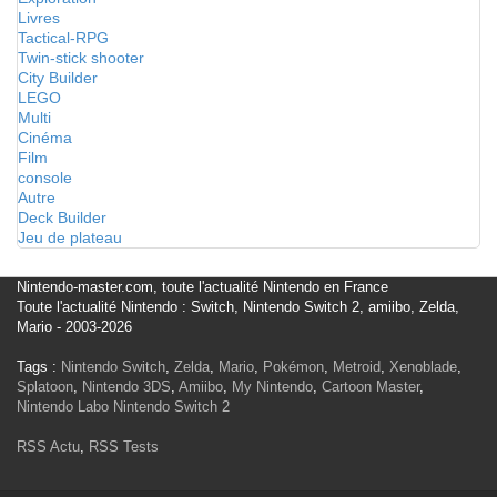
Livres
Tactical-RPG
Twin-stick shooter
City Builder
LEGO
Multi
Cinéma
Film
console
Autre
Deck Builder
Jeu de plateau
Nintendo-master.com, toute l'actualité Nintendo en France
Toute l'actualité Nintendo : Switch, Nintendo Switch 2, amiibo, Zelda,
Mario - 2003-2026
Tags :
Nintendo Switch
,
Zelda
,
Mario
,
Pokémon
,
Metroid
,
Xenoblade
,
Splatoon
,
Nintendo 3DS
,
Amiibo
,
My Nintendo
,
Cartoon Master
,
Nintendo Labo
Nintendo Switch 2
RSS Actu
,
RSS Tests