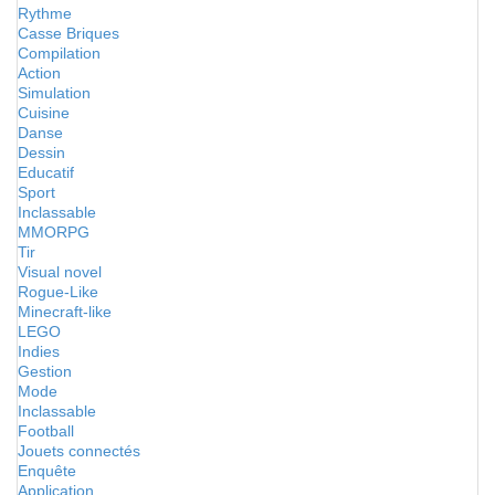
Rythme
Casse Briques
Compilation
Action
Simulation
Cuisine
Danse
Dessin
Educatif
Sport
Inclassable
MMORPG
Tir
Visual novel
Rogue-Like
Minecraft-like
LEGO
Indies
Gestion
Mode
Inclassable
Football
Jouets connectés
Enquête
Application