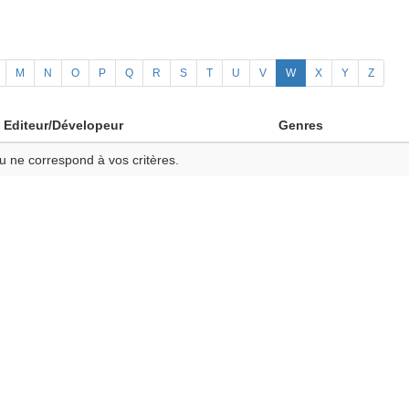
M
N
O
P
Q
R
S
T
U
V
W
X
Y
Z
Editeur/Dévelopeur
Genres
u ne correspond à vos critères.