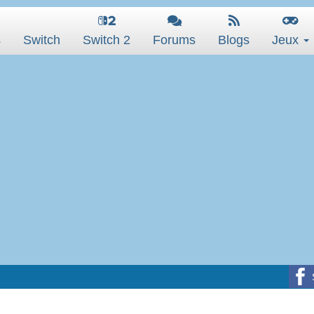
s
Switch
Switch 2
Forums
Blogs
Jeux