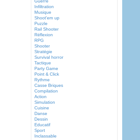
Guerre
Infiltration
Musique
Shoot'em up
Puzzle
Rail Shooter
Réflexion
RPG
Shooter
Stratégie
Survival horror
Tactique
Party Game
Point & Click
Rythme
Casse Briques
Compilation
Action
Simulation
Cuisine
Danse
Dessin
Educatif
Sport
Inclassable