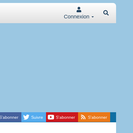
Connexion
S'abonner
Suivre
S'abonner
S'abonner