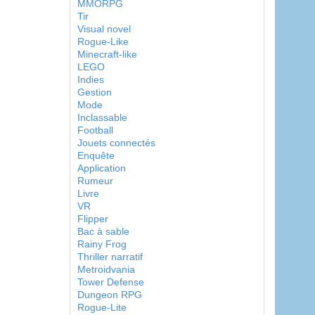
MMORPG
Tir
Visual novel
Rogue-Like
Minecraft-like
LEGO
Indies
Gestion
Mode
Inclassable
Football
Jouets connectés
Enquête
Application
Rumeur
Livre
VR
Flipper
Bac à sable
Rainy Frog
Thriller narratif
Metroidvania
Tower Defense
Dungeon RPG
Rogue-Lite