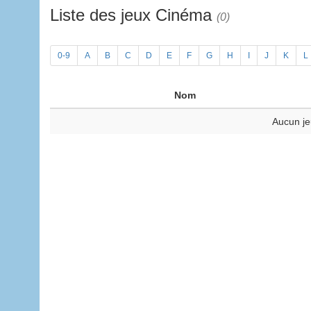
Liste des jeux Cinéma
(0)
0-9
A
B
C
D
E
F
G
H
I
J
K
L
Nom
Aucun je