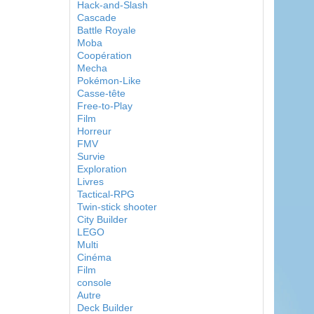
Hack-and-Slash
Cascade
Battle Royale
Moba
Coopération
Mecha
Pokémon-Like
Casse-tête
Free-to-Play
Film
Horreur
FMV
Survie
Exploration
Livres
Tactical-RPG
Twin-stick shooter
City Builder
LEGO
Multi
Cinéma
Film
console
Autre
Deck Builder