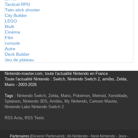
Tactical-RPG
Twin-stick shooter
City Builder
LEGO
Multi
Cinéma
Film
console
Autre
Deck Builder
Jeu de plateau
Nintendo-master.com, toute l'actualité Nintendo en France
Toute l'actualité Nintendo : Switch, Nintendo Switch 2, amiibo, Zelda,
Mario - 2003-2026
Tags :
Nintendo Switch
,
Zelda
,
Mario
,
Pokémon
,
Metroid
,
Xenoblade
,
Splatoon
,
Nintendo 3DS
,
Amiibo
,
My Nintendo
,
Cartoon Master
,
Nintendo Labo
Nintendo Switch 2
RSS Actu
,
RSS Tests
Partenaires (
Devenir Partenaire
) :
All-Nintendo
-
Next-Nintendo
-
Jeux
-