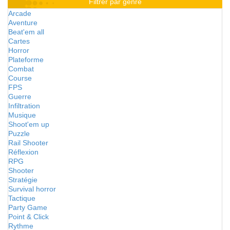
Filtrer par genre
Arcade
Aventure
Beat'em all
Cartes
Horror
Plateforme
Combat
Course
FPS
Guerre
Infiltration
Musique
Shoot'em up
Puzzle
Rail Shooter
Réflexion
RPG
Shooter
Stratégie
Survival horror
Tactique
Party Game
Point & Click
Rythme