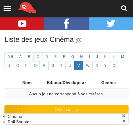
Liste des jeux Cinéma
(0)
0-9
A
B
C
D
E
F
G
H
I
J
K
L
M
N
O
P
Q
R
S
T
U
V
W
X
Y
Z
Nom
Editeur/Dévelopeur
Genres
Aucun jeu ne correspond à vos critères.
Filtres actifs
Cinéma
Rail Shooter