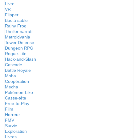
Livre
VR
Flipper
Bac à sable
Rainy Frog
Thriller narratif
Metroidvania
Tower Defense
Dungeon RPG
Rogue-Lite
Hack-and-Slash
Cascade
Battle Royale
Moba
Coopération
Mecha
Pokémon-Like
Casse-tête
Free-to-Play
Film
Horreur
FMV
Survie
Exploration
Livres