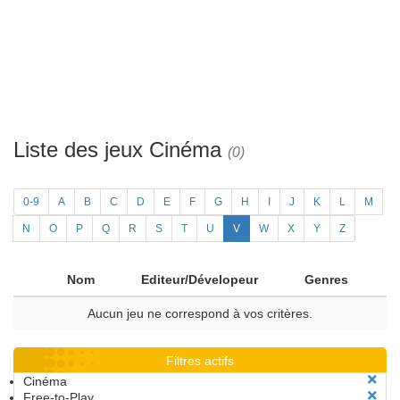
Liste des jeux Cinéma
(0)
0-9
A
B
C
D
E
F
G
H
I
J
K
L
M
N
O
P
Q
R
S
T
U
V
W
X
Y
Z
Nom
Editeur/Dévelopeur
Genres
Aucun jeu ne correspond à vos critères.
Filtres actifs
Cinéma
Free-to-Play