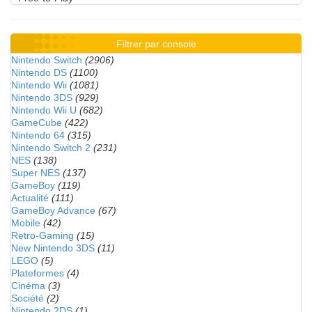
Filtrer par console
Nintendo Switch
(2906)
Nintendo DS
(1100)
Nintendo Wii
(1081)
Nintendo 3DS
(929)
Nintendo Wii U
(682)
GameCube
(422)
Nintendo 64
(315)
Nintendo Switch 2
(231)
NES
(138)
Super NES
(137)
GameBoy
(119)
Actualité
(111)
GameBoy Advance
(67)
Mobile
(42)
Retro-Gaming
(15)
New Nintendo 3DS
(11)
LEGO
(5)
Plateformes
(4)
Cinéma
(3)
Société
(2)
Nintendo 2DS
(1)