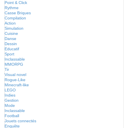
Point & Click
Rythme
Casse Briques
Compilation
Action
Simulation
Cuisine
Danse
Dessin
Educatif
Sport
Inclassable
MMORPG
Tir
Visual novel
Rogue-Like
Minecraft-like
LEGO
Indies
Gestion
Mode
Inclassable
Football
Jouets connectés
Enquête