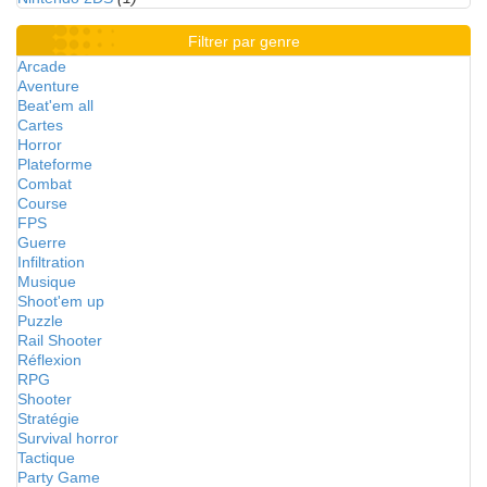
Filtrer par genre
Arcade
Aventure
Beat'em all
Cartes
Horror
Plateforme
Combat
Course
FPS
Guerre
Infiltration
Musique
Shoot'em up
Puzzle
Rail Shooter
Réflexion
RPG
Shooter
Stratégie
Survival horror
Tactique
Party Game