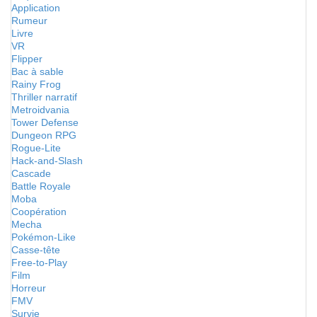
Application
Rumeur
Livre
VR
Flipper
Bac à sable
Rainy Frog
Thriller narratif
Metroidvania
Tower Defense
Dungeon RPG
Rogue-Lite
Hack-and-Slash
Cascade
Battle Royale
Moba
Coopération
Mecha
Pokémon-Like
Casse-tête
Free-to-Play
Film
Horreur
FMV
Survie