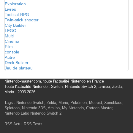
Exploration
Livres
Tactical-RPG
Twin-stick shooter
City Builder
LEGO
Multi
Cinéma
Film
console
Autre
Deck Builder
Jeu de plateau
Nintendo-master.com, toute l'actualité Nintendo en France
Toute l'actualité Nintendo : Switch, Nintendo Switch 2, amiibo, Zelda,
Mario - 2003-2026
Tags :
Nintendo Switch
,
Zelda
,
Mario
,
Pokémon
,
Metroid
,
Xenoblade
,
Splatoon
,
Nintendo 3DS
,
Amiibo
,
My Nintendo
,
Cartoon Master
,
Nintendo Labo
Nintendo Switch 2
RSS Actu
,
RSS Tests