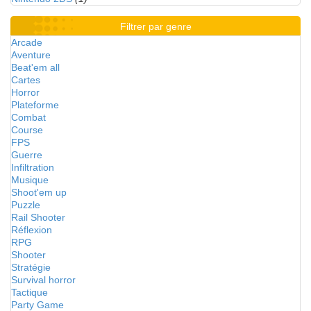
Filtrer par genre
Arcade
Aventure
Beat'em all
Cartes
Horror
Plateforme
Combat
Course
FPS
Guerre
Infiltration
Musique
Shoot'em up
Puzzle
Rail Shooter
Réflexion
RPG
Shooter
Stratégie
Survival horror
Tactique
Party Game