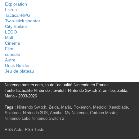
Exploration
Livres
Tactical-RPG
Twin-stick shooter
City Builder
LEGO
Multi
Cinéma
Film
console
Autre
Deck Builder
Jeu de plateau
Nintendo-master.com, toute l'actualité Nintendo en France
Toute l'actualité Nintendo : Switch, Nintendo Switch 2, amiibo, Zelda,
Mario - 2003-2026
Tags :
Nintendo Switch
,
Zelda
,
Mario
,
Pokémon
,
Metroid
,
Xenoblade
,
Splatoon
,
Nintendo 3DS
,
Amiibo
,
My Nintendo
,
Cartoon Master
,
Nintendo Labo
Nintendo Switch 2
RSS Actu
,
RSS Tests