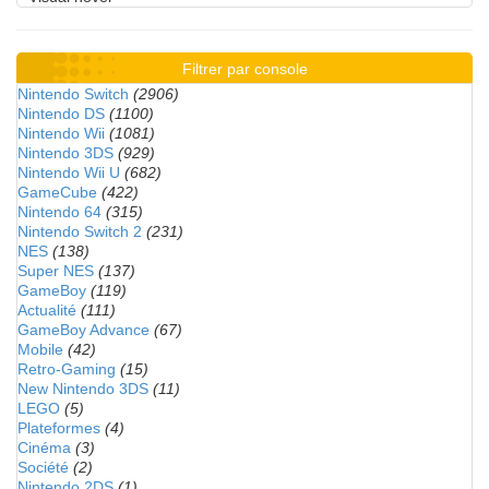
Filtrer par console
Nintendo Switch
(2906)
Nintendo DS
(1100)
Nintendo Wii
(1081)
Nintendo 3DS
(929)
Nintendo Wii U
(682)
GameCube
(422)
Nintendo 64
(315)
Nintendo Switch 2
(231)
NES
(138)
Super NES
(137)
GameBoy
(119)
Actualité
(111)
GameBoy Advance
(67)
Mobile
(42)
Retro-Gaming
(15)
New Nintendo 3DS
(11)
LEGO
(5)
Plateformes
(4)
Cinéma
(3)
Société
(2)
Nintendo 2DS
(1)