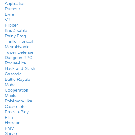
Application
Rumeur
Livre
VR
Flipper
Bac à sable
Rainy Frog
Thriller narratif
Metroidvania
Tower Defense
Dungeon RPG
Rogue-Lite
Hack-and-Slash
Cascade
Battle Royale
Moba
Coopération
Mecha
Pokémon-Like
Casse-tête
Free-to-Play
Film
Horreur
FMV
Survie