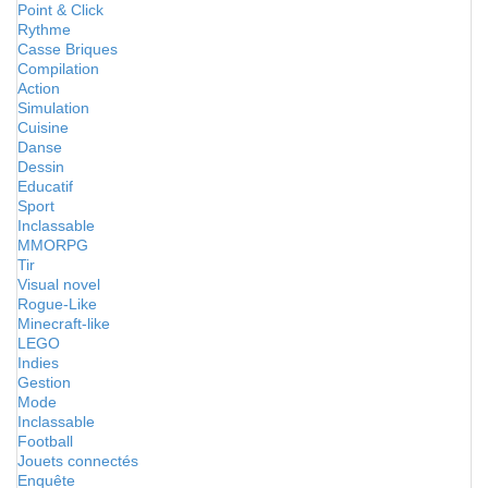
Point & Click
Rythme
Casse Briques
Compilation
Action
Simulation
Cuisine
Danse
Dessin
Educatif
Sport
Inclassable
MMORPG
Tir
Visual novel
Rogue-Like
Minecraft-like
LEGO
Indies
Gestion
Mode
Inclassable
Football
Jouets connectés
Enquête