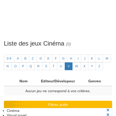
Liste des jeux Cinéma
(0)
0-9
A
B
C
D
E
F
G
H
I
J
K
L
M
N
O
P
Q
R
S
T
U
V
W
X
Y
Z
Nom
Editeur/Dévelopeur
Genres
Aucun jeu ne correspond à vos critères.
Filtres actifs
Cinéma
Visual novel