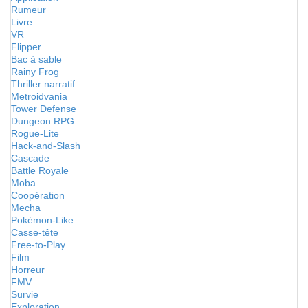
Rumeur
Livre
VR
Flipper
Bac à sable
Rainy Frog
Thriller narratif
Metroidvania
Tower Defense
Dungeon RPG
Rogue-Lite
Hack-and-Slash
Cascade
Battle Royale
Moba
Coopération
Mecha
Pokémon-Like
Casse-tête
Free-to-Play
Film
Horreur
FMV
Survie
Exploration