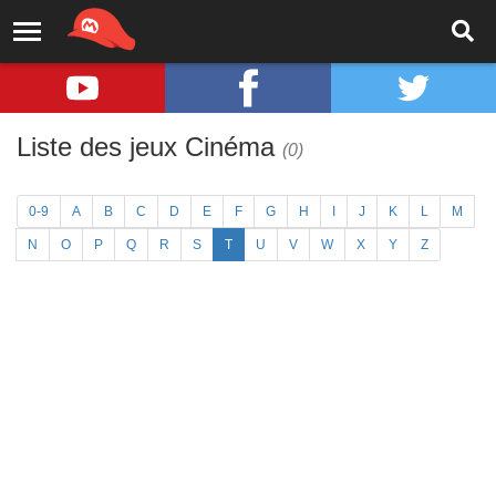
Liste des jeux Cinéma
(0)
0-9
A
B
C
D
E
F
G
H
I
J
K
L
M
N
O
P
Q
R
S
T
U
V
W
X
Y
Z