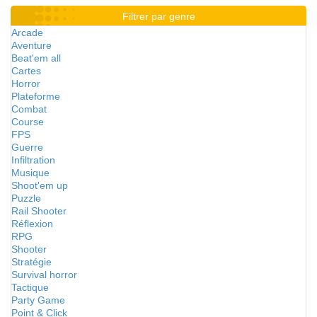
Filtrer par genre
Arcade
Aventure
Beat'em all
Cartes
Horror
Plateforme
Combat
Course
FPS
Guerre
Infiltration
Musique
Shoot'em up
Puzzle
Rail Shooter
Réflexion
RPG
Shooter
Stratégie
Survival horror
Tactique
Party Game
Point & Click