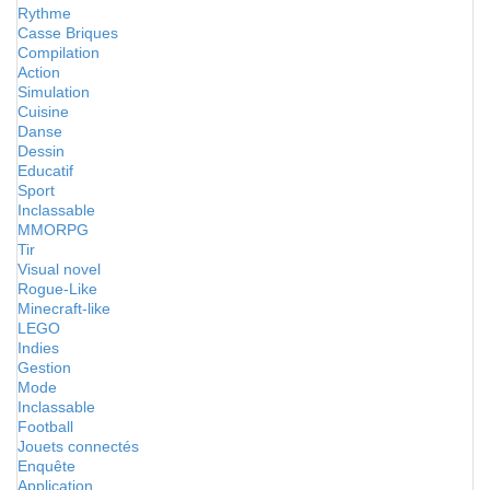
Rythme
Casse Briques
Compilation
Action
Simulation
Cuisine
Danse
Dessin
Educatif
Sport
Inclassable
MMORPG
Tir
Visual novel
Rogue-Like
Minecraft-like
LEGO
Indies
Gestion
Mode
Inclassable
Football
Jouets connectés
Enquête
Application