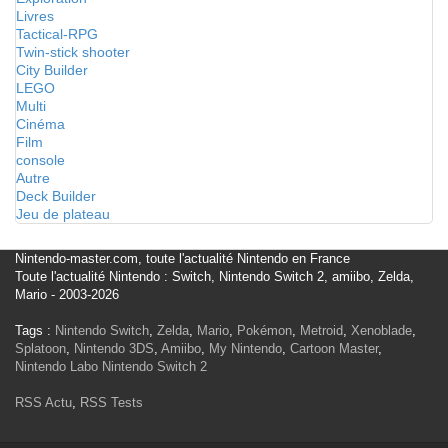
Livres
Tactical-RPG
Twin-stick shooter
City Builder
LEGO
Multi
Cinéma
Film
console
Autre
Deck Builder
Jeu de plateau
Nintendo-master.com, toute l'actualité Nintendo en France
Toute l'actualité Nintendo : Switch, Nintendo Switch 2, amiibo, Zelda,
Mario - 2003-2026
Tags :
Nintendo Switch
,
Zelda
,
Mario
,
Pokémon
,
Metroid
,
Xenoblade
,
Splatoon
,
Nintendo 3DS
,
Amiibo
,
My Nintendo
,
Cartoon Master
,
Nintendo Labo
Nintendo Switch 2
RSS Actu
,
RSS Tests