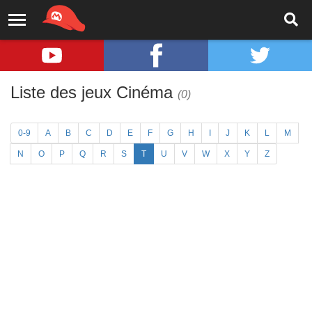
Liste des jeux Cinéma
(0)
0-9
A
B
C
D
E
F
G
H
I
J
K
L
M
N
O
P
Q
R
S
T
U
V
W
X
Y
Z