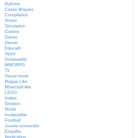
Rythme
Casse Briques
Compilation
Action
Simulation
Cuisine
Danse
Dessin
Educatif
Sport
Inclassable
MMORPG
Tir
Visual novel
Rogue-Like
Minecraft-like
LEGO
Indies
Gestion
Mode
Inclassable
Football
Jouets connectés
Enquête
Application