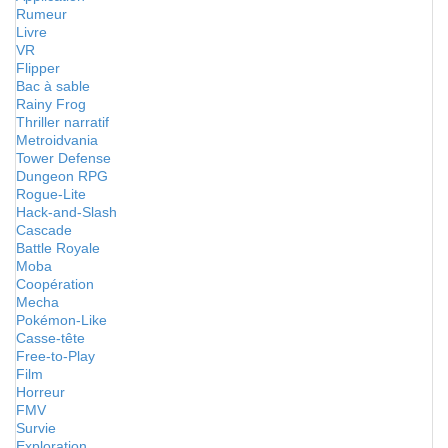
Rumeur
Livre
VR
Flipper
Bac à sable
Rainy Frog
Thriller narratif
Metroidvania
Tower Defense
Dungeon RPG
Rogue-Lite
Hack-and-Slash
Cascade
Battle Royale
Moba
Coopération
Mecha
Pokémon-Like
Casse-tête
Free-to-Play
Film
Horreur
FMV
Survie
Exploration