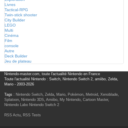
Livres
Tactical-RPG
Twin-stick shooter
City Builder
LEGO
Multi
Cinéma
Film
console
Autre
Deck Builder
Jeu de plateau
Nintendo-master.com, toute l'actualité Nintendo en France
Toute l'actualité Nintendo : Switch, Nintendo Switch 2, amiibo, Zelda,
Mario - 2003-2026
Tags :
Nintendo Switch
,
Zelda
,
Mario
,
Pokémon
,
Metroid
,
Xenoblade
,
Splatoon
,
Nintendo 3DS
,
Amiibo
,
My Nintendo
,
Cartoon Master
,
Nintendo Labo
Nintendo Switch 2
RSS Actu
,
RSS Tests