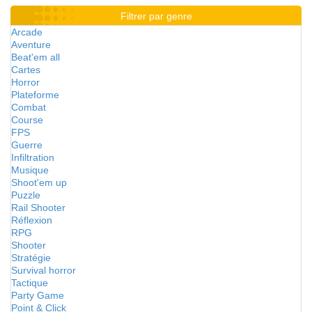
Filtrer par genre
Arcade
Aventure
Beat'em all
Cartes
Horror
Plateforme
Combat
Course
FPS
Guerre
Infiltration
Musique
Shoot'em up
Puzzle
Rail Shooter
Réflexion
RPG
Shooter
Stratégie
Survival horror
Tactique
Party Game
Point & Click