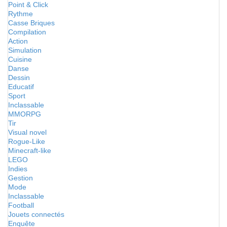
Point & Click
Rythme
Casse Briques
Compilation
Action
Simulation
Cuisine
Danse
Dessin
Educatif
Sport
Inclassable
MMORPG
Tir
Visual novel
Rogue-Like
Minecraft-like
LEGO
Indies
Gestion
Mode
Inclassable
Football
Jouets connectés
Enquête