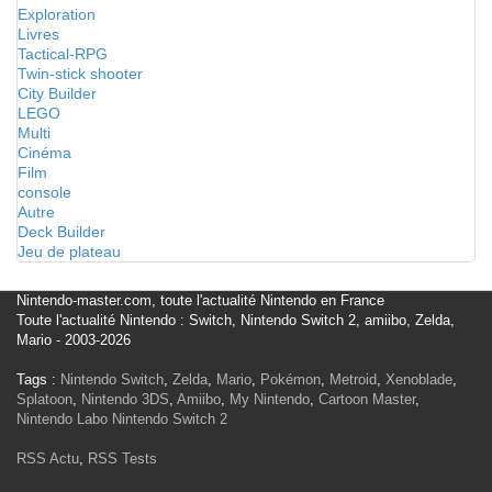
Exploration
Livres
Tactical-RPG
Twin-stick shooter
City Builder
LEGO
Multi
Cinéma
Film
console
Autre
Deck Builder
Jeu de plateau
Nintendo-master.com, toute l'actualité Nintendo en France
Toute l'actualité Nintendo : Switch, Nintendo Switch 2, amiibo, Zelda,
Mario - 2003-2026
Tags :
Nintendo Switch
,
Zelda
,
Mario
,
Pokémon
,
Metroid
,
Xenoblade
,
Splatoon
,
Nintendo 3DS
,
Amiibo
,
My Nintendo
,
Cartoon Master
,
Nintendo Labo
Nintendo Switch 2
RSS Actu
,
RSS Tests