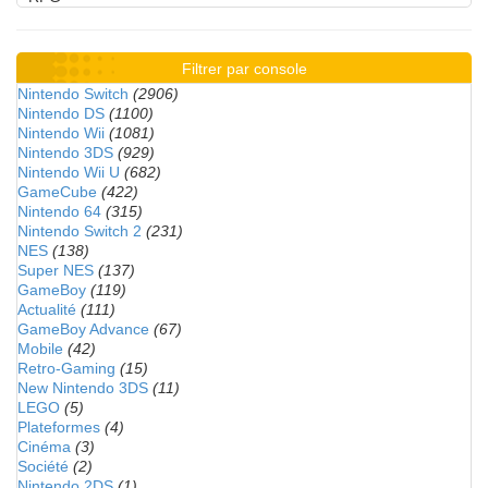
Filtrer par console
Nintendo Switch
(2906)
Nintendo DS
(1100)
Nintendo Wii
(1081)
Nintendo 3DS
(929)
Nintendo Wii U
(682)
GameCube
(422)
Nintendo 64
(315)
Nintendo Switch 2
(231)
NES
(138)
Super NES
(137)
GameBoy
(119)
Actualité
(111)
GameBoy Advance
(67)
Mobile
(42)
Retro-Gaming
(15)
New Nintendo 3DS
(11)
LEGO
(5)
Plateformes
(4)
Cinéma
(3)
Société
(2)
Nintendo 2DS
(1)