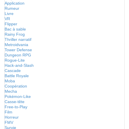
Application
Rumeur
Livre
VR
Flipper
Bac à sable
Rainy Frog
Thriller narratif
Metroidvania
Tower Defense
Dungeon RPG
Rogue-Lite
Hack-and-Slash
Cascade
Battle Royale
Moba
Coopération
Mecha
Pokémon-Like
Casse-tête
Free-to-Play
Film
Horreur
FMV
Survie