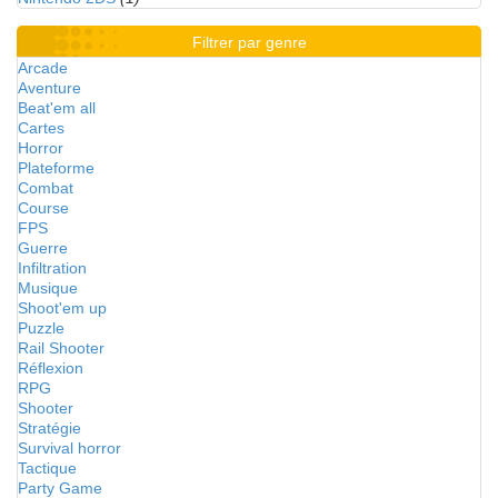
Filtrer par genre
Arcade
Aventure
Beat'em all
Cartes
Horror
Plateforme
Combat
Course
FPS
Guerre
Infiltration
Musique
Shoot'em up
Puzzle
Rail Shooter
Réflexion
RPG
Shooter
Stratégie
Survival horror
Tactique
Party Game