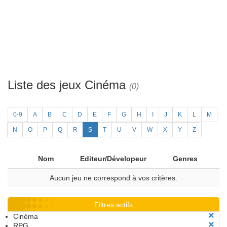
Liste des jeux Cinéma
(0)
0-9
A
B
C
D
E
F
G
H
I
J
K
L
M
N
O
P
Q
R
S
T
U
V
W
X
Y
Z
Nom
Editeur/Dévelopeur
Genres
Aucun jeu ne correspond à vos critères.
Filtres actifs
Cinéma
RPG