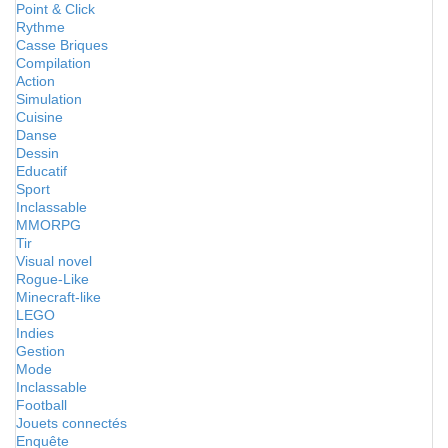
Point & Click
Rythme
Casse Briques
Compilation
Action
Simulation
Cuisine
Danse
Dessin
Educatif
Sport
Inclassable
MMORPG
Tir
Visual novel
Rogue-Like
Minecraft-like
LEGO
Indies
Gestion
Mode
Inclassable
Football
Jouets connectés
Enquête