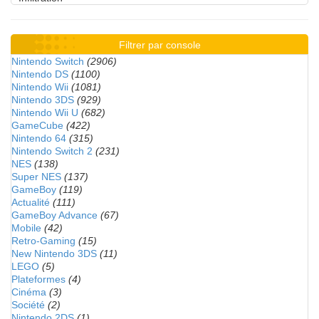
Filtrer par console
Nintendo Switch
(2906)
Nintendo DS
(1100)
Nintendo Wii
(1081)
Nintendo 3DS
(929)
Nintendo Wii U
(682)
GameCube
(422)
Nintendo 64
(315)
Nintendo Switch 2
(231)
NES
(138)
Super NES
(137)
GameBoy
(119)
Actualité
(111)
GameBoy Advance
(67)
Mobile
(42)
Retro-Gaming
(15)
New Nintendo 3DS
(11)
LEGO
(5)
Plateformes
(4)
Cinéma
(3)
Société
(2)
Nintendo 2DS
(1)