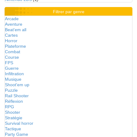
Filtrer par genre
Arcade
Aventure
Beat'em all
Cartes
Horror
Plateforme
Combat
Course
FPS
Guerre
Infiltration
Musique
Shoot'em up
Puzzle
Rail Shooter
Réflexion
RPG
Shooter
Stratégie
Survival horror
Tactique
Party Game