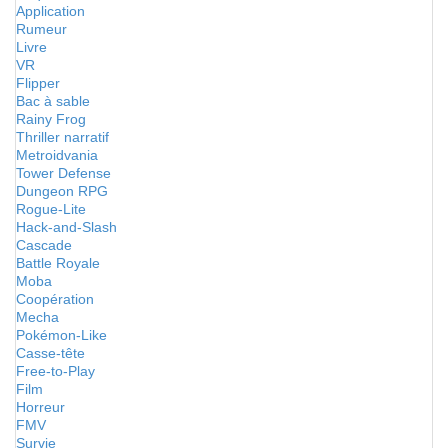
Application
Rumeur
Livre
VR
Flipper
Bac à sable
Rainy Frog
Thriller narratif
Metroidvania
Tower Defense
Dungeon RPG
Rogue-Lite
Hack-and-Slash
Cascade
Battle Royale
Moba
Coopération
Mecha
Pokémon-Like
Casse-tête
Free-to-Play
Film
Horreur
FMV
Survie