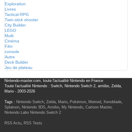
Exploration
Livres
Tactical-RPG
Twin-stick shooter
City Builder
LEGO
Multi
Cinéma
Film
console
Autre
Deck Builder
Jeu de plateau
Nintendo-master.com, toute l'actualité Nintendo en France
Toute l'actualité Nintendo : Switch, Nintendo Switch 2, amiibo, Zelda,
Mario - 2003-2026
Tags :
Nintendo Switch
,
Zelda
,
Mario
,
Pokémon
,
Metroid
,
Xenoblade
,
Splatoon
,
Nintendo 3DS
,
Amiibo
,
My Nintendo
,
Cartoon Master
,
Nintendo Labo
Nintendo Switch 2
RSS Actu
,
RSS Tests