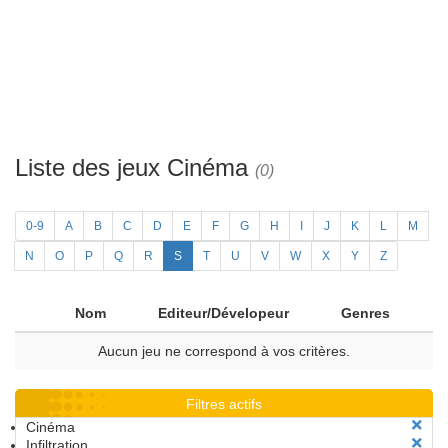
Liste des jeux Cinéma
(0)
0-9
A
B
C
D
E
F
G
H
I
J
K
L
M
N
O
P
Q
R
S
T
U
V
W
X
Y
Z
Nom
Editeur/Dévelopeur
Genres
Aucun jeu ne correspond à vos critères.
Filtres actifs
Cinéma
Infiltration