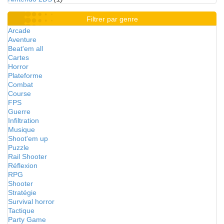
Filtrer par genre
Arcade
Aventure
Beat'em all
Cartes
Horror
Plateforme
Combat
Course
FPS
Guerre
Infiltration
Musique
Shoot'em up
Puzzle
Rail Shooter
Réflexion
RPG
Shooter
Stratégie
Survival horror
Tactique
Party Game