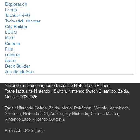
Exploration
Livres
Tactical-RPG
Twin-stick shooter
City Builder
LEGO
Multi
Cinéma
Film
console
Autre
Deck Builder
Jeu de plateau
Nintendo-master.com, toute l'actualité Nintendo en France
Toute l'actualité Nintendo : Switch, Nintendo Switch 2, amiibo, Zelda,
Mario - 2003-2026
Tags :
Nintendo Switch
,
Zelda
,
Mario
,
Pokémon
,
Metroid
,
Xenoblade
,
Splatoon
,
Nintendo 3DS
,
Amiibo
,
My Nintendo
,
Cartoon Master
,
Nintendo Labo
Nintendo Switch 2
RSS Actu
,
RSS Tests