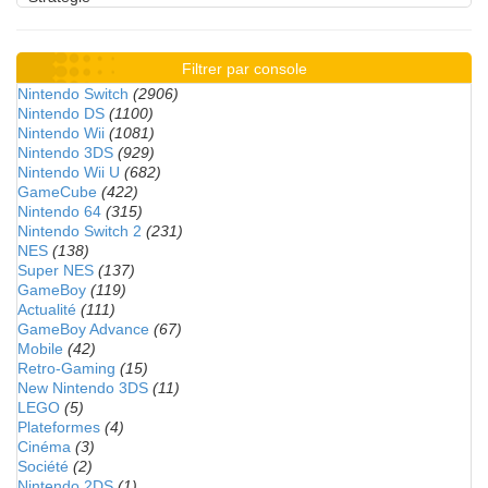
Filtrer par console
Nintendo Switch
(2906)
Nintendo DS
(1100)
Nintendo Wii
(1081)
Nintendo 3DS
(929)
Nintendo Wii U
(682)
GameCube
(422)
Nintendo 64
(315)
Nintendo Switch 2
(231)
NES
(138)
Super NES
(137)
GameBoy
(119)
Actualité
(111)
GameBoy Advance
(67)
Mobile
(42)
Retro-Gaming
(15)
New Nintendo 3DS
(11)
LEGO
(5)
Plateformes
(4)
Cinéma
(3)
Société
(2)
Nintendo 2DS
(1)