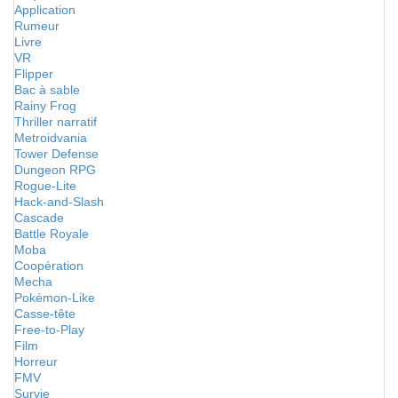
Application
Rumeur
Livre
VR
Flipper
Bac à sable
Rainy Frog
Thriller narratif
Metroidvania
Tower Defense
Dungeon RPG
Rogue-Lite
Hack-and-Slash
Cascade
Battle Royale
Moba
Coopération
Mecha
Pokémon-Like
Casse-tête
Free-to-Play
Film
Horreur
FMV
Survie