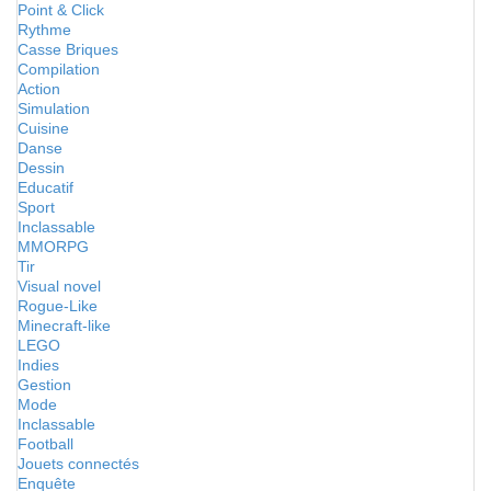
Point & Click
Rythme
Casse Briques
Compilation
Action
Simulation
Cuisine
Danse
Dessin
Educatif
Sport
Inclassable
MMORPG
Tir
Visual novel
Rogue-Like
Minecraft-like
LEGO
Indies
Gestion
Mode
Inclassable
Football
Jouets connectés
Enquête