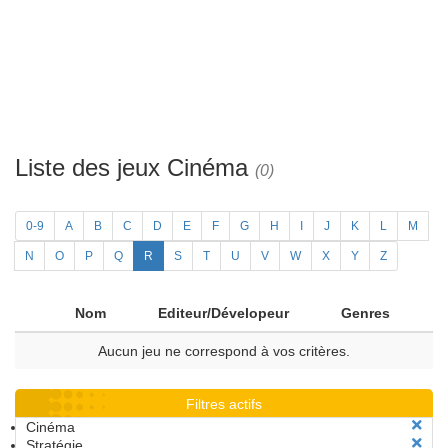
Liste des jeux Cinéma
(0)
0-9
A
B
C
D
E
F
G
H
I
J
K
L
M
N
O
P
Q
R
S
T
U
V
W
X
Y
Z
Nom
Editeur/Dévelopeur
Genres
Aucun jeu ne correspond à vos critères.
Filtres actifs
Cinéma
Stratégie