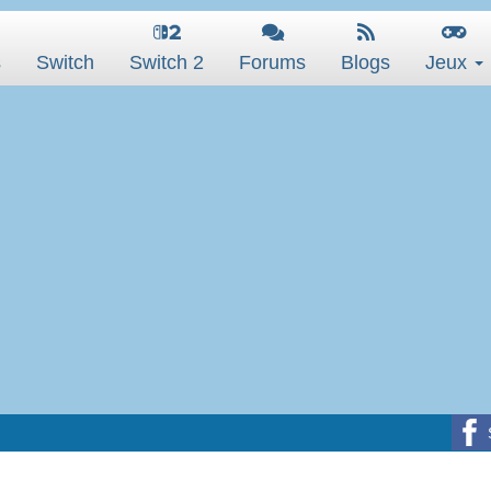
s
Switch
Switch 2
Forums
Blogs
Jeux