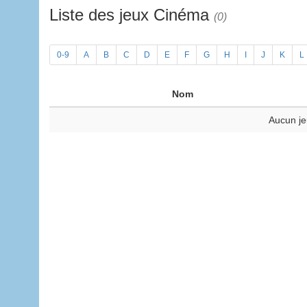
Liste des jeux Cinéma
(0)
0-9
A
B
C
D
E
F
G
H
I
J
K
L
Nom
Aucun je