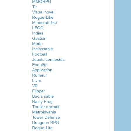
MMORPG
Tir
Visual novel
Rogue-Like
Minecraft-like
LEGO
Indies
Gestion
Mode
Inclassable
Football
Jouets connectés
Enquête
Application
Rumeur
Livre
VR
Flipper
Bac à sable
Rainy Frog
Thriller narratif
Metroidvania
Tower Defense
Dungeon RPG
Rogue-Lite