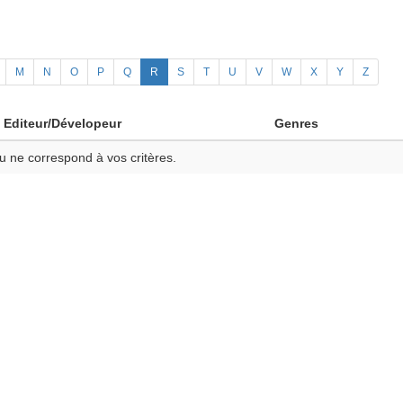
M
N
O
P
Q
R
S
T
U
V
W
X
Y
Z
Editeur/Dévelopeur
Genres
u ne correspond à vos critères.