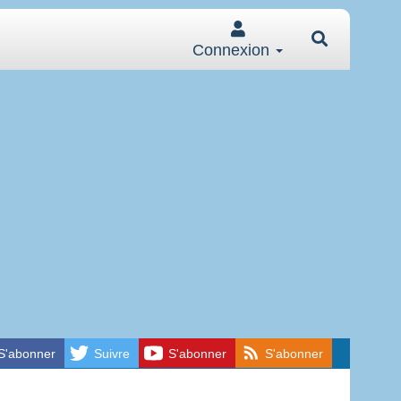
Connexion
S'abonner
Suivre
S'abonner
S'abonner