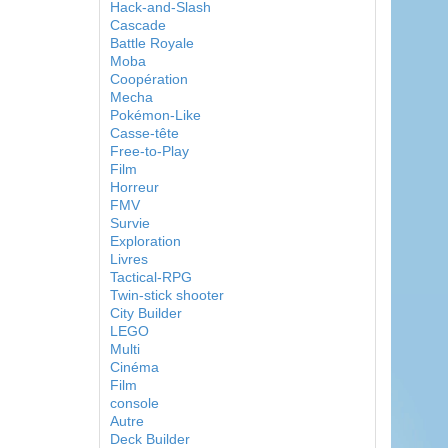
Hack-and-Slash
Cascade
Battle Royale
Moba
Coopération
Mecha
Pokémon-Like
Casse-tête
Free-to-Play
Film
Horreur
FMV
Survie
Exploration
Livres
Tactical-RPG
Twin-stick shooter
City Builder
LEGO
Multi
Cinéma
Film
console
Autre
Deck Builder