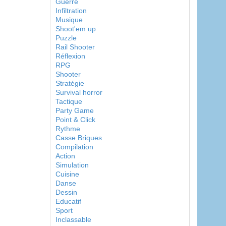
Guerre
Infiltration
Musique
Shoot'em up
Puzzle
Rail Shooter
Réflexion
RPG
Shooter
Stratégie
Survival horror
Tactique
Party Game
Point & Click
Rythme
Casse Briques
Compilation
Action
Simulation
Cuisine
Danse
Dessin
Educatif
Sport
Inclassable