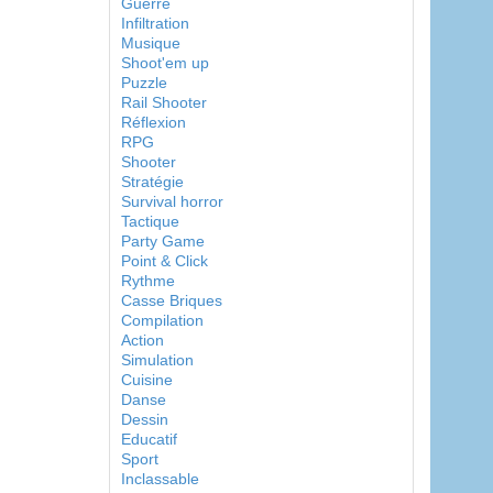
Guerre
Infiltration
Musique
Shoot'em up
Puzzle
Rail Shooter
Réflexion
RPG
Shooter
Stratégie
Survival horror
Tactique
Party Game
Point & Click
Rythme
Casse Briques
Compilation
Action
Simulation
Cuisine
Danse
Dessin
Educatif
Sport
Inclassable