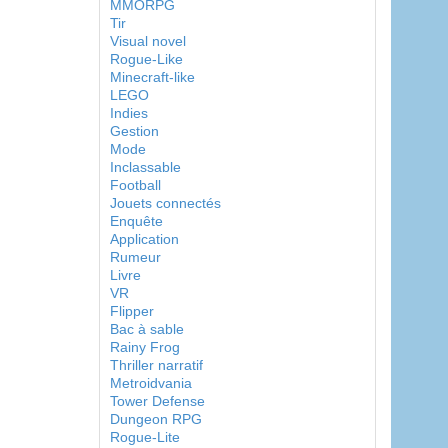
MMORPG
Tir
Visual novel
Rogue-Like
Minecraft-like
LEGO
Indies
Gestion
Mode
Inclassable
Football
Jouets connectés
Enquête
Application
Rumeur
Livre
VR
Flipper
Bac à sable
Rainy Frog
Thriller narratif
Metroidvania
Tower Defense
Dungeon RPG
Rogue-Lite