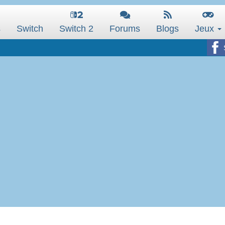
s
Switch
Switch 2
Forums
Blogs
Jeux