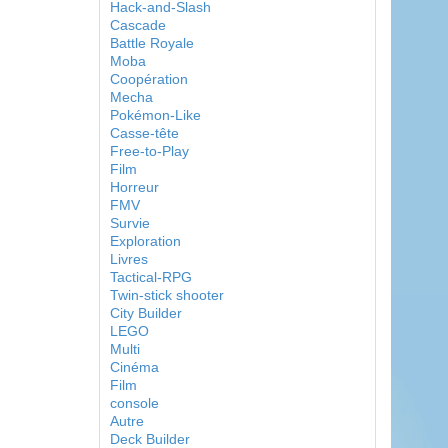
Hack-and-Slash
Cascade
Battle Royale
Moba
Coopération
Mecha
Pokémon-Like
Casse-tête
Free-to-Play
Film
Horreur
FMV
Survie
Exploration
Livres
Tactical-RPG
Twin-stick shooter
City Builder
LEGO
Multi
Cinéma
Film
console
Autre
Deck Builder