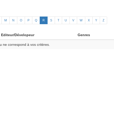
M
N
O
P
Q
R
S
T
U
V
W
X
Y
Z
Editeur/Dévelopeur
Genres
u ne correspond à vos critères.