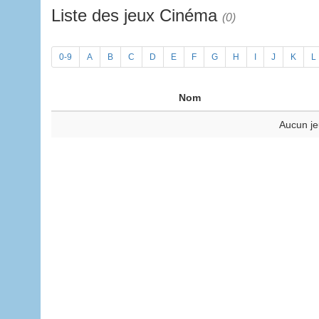
Liste des jeux Cinéma
(0)
0-9
A
B
C
D
E
F
G
H
I
J
K
L
Nom
Aucun je