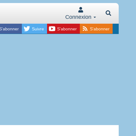
Connexion
S'abonner
Suivre
S'abonner
S'abonner