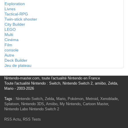
Exploration
Livres
Tactical-RPG
Twin-stick shooter
City Builder
LEGO
Multi
Cinéma
Film
console
Autre
Deck Builder
Jeu de plateau
Nintendo-master.com, toute l'actualité Nintendo en France
Toute l'actualité Nintendo : Switch, Nintendo Switch 2, amiibo, Zelda,
Mario - 2003-2026
Tags :
Nintendo Switch
,
Zelda
,
Mario
,
Pokémon
,
Metroid
,
Xenoblade
,
Splatoon
,
Nintendo 3DS
,
Amiibo
,
My Nintendo
,
Cartoon Master
,
Nintendo Labo
Nintendo Switch 2
RSS Actu
,
RSS Tests