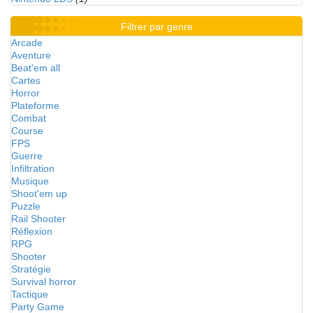
Filtrer par genre
Arcade
Aventure
Beat'em all
Cartes
Horror
Plateforme
Combat
Course
FPS
Guerre
Infiltration
Musique
Shoot'em up
Puzzle
Rail Shooter
Réflexion
RPG
Shooter
Stratégie
Survival horror
Tactique
Party Game