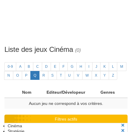
Liste des jeux Cinéma
(0)
0-9
A
B
C
D
E
F
G
H
I
J
K
L
M
N
O
P
Q
R
S
T
U
V
W
X
Y
Z
Nom
Editeur/Dévelopeur
Genres
Aucun jeu ne correspond à vos critères.
Filtres actifs
Cinéma
Stratégie