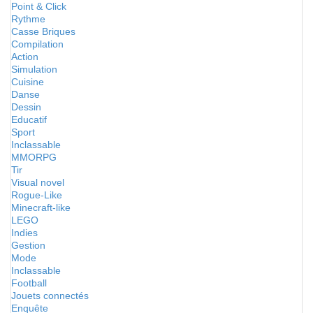
Point & Click
Rythme
Casse Briques
Compilation
Action
Simulation
Cuisine
Danse
Dessin
Educatif
Sport
Inclassable
MMORPG
Tir
Visual novel
Rogue-Like
Minecraft-like
LEGO
Indies
Gestion
Mode
Inclassable
Football
Jouets connectés
Enquête