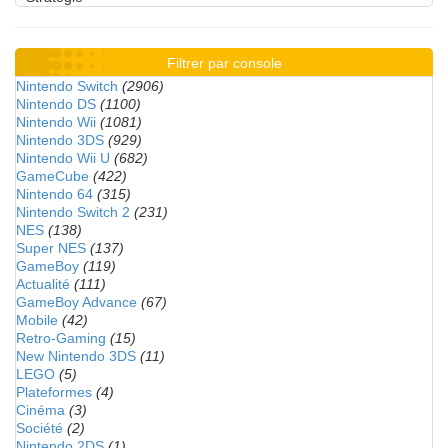
Filtrer par console
Nintendo Switch
(2906)
Nintendo DS
(1100)
Nintendo Wii
(1081)
Nintendo 3DS
(929)
Nintendo Wii U
(682)
GameCube
(422)
Nintendo 64
(315)
Nintendo Switch 2
(231)
NES
(138)
Super NES
(137)
GameBoy
(119)
Actualité
(111)
GameBoy Advance
(67)
Mobile
(42)
Retro-Gaming
(15)
New Nintendo 3DS
(11)
LEGO
(5)
Plateformes
(4)
Cinéma
(3)
Société
(2)
Nintendo 2DS
(1)