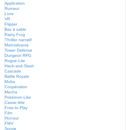
Application
Rumeur
Livre
VR
Flipper
Bac à sable
Rainy Frog
Thriller narratif
Metroidvania
Tower Defense
Dungeon RPG
Rogue-Lite
Hack-and-Slash
Cascade
Battle Royale
Moba
Coopération
Mecha
Pokémon-Like
Casse-tête
Free-to-Play
Film
Horreur
FMV
Survie