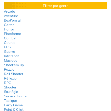
Filtrer par genre
Arcade
Aventure
Beat'em all
Cartes
Horror
Plateforme
Combat
Course
FPS
Guerre
Infiltration
Musique
Shoot'em up
Puzzle
Rail Shooter
Réflexion
RPG
Shooter
Stratégie
Survival horror
Tactique
Party Game
Point & Click