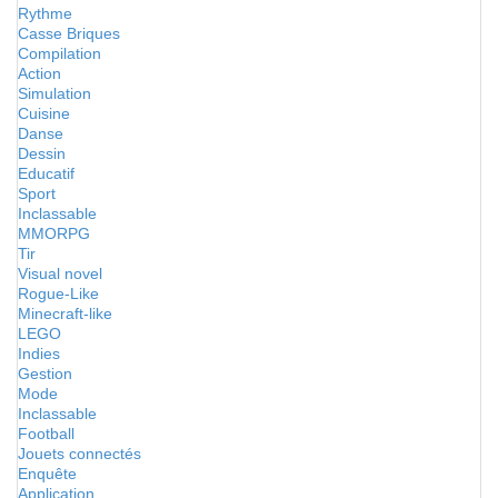
Rythme
Casse Briques
Compilation
Action
Simulation
Cuisine
Danse
Dessin
Educatif
Sport
Inclassable
MMORPG
Tir
Visual novel
Rogue-Like
Minecraft-like
LEGO
Indies
Gestion
Mode
Inclassable
Football
Jouets connectés
Enquête
Application