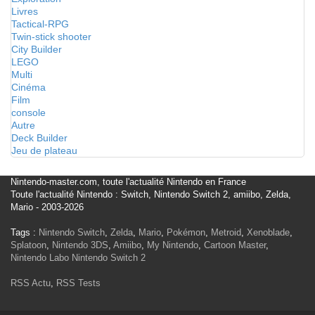
Livres
Tactical-RPG
Twin-stick shooter
City Builder
LEGO
Multi
Cinéma
Film
console
Autre
Deck Builder
Jeu de plateau
Nintendo-master.com, toute l'actualité Nintendo en France
Toute l'actualité Nintendo : Switch, Nintendo Switch 2, amiibo, Zelda,
Mario - 2003-2026
Tags :
Nintendo Switch
,
Zelda
,
Mario
,
Pokémon
,
Metroid
,
Xenoblade
,
Splatoon
,
Nintendo 3DS
,
Amiibo
,
My Nintendo
,
Cartoon Master
,
Nintendo Labo
Nintendo Switch 2
RSS Actu
,
RSS Tests