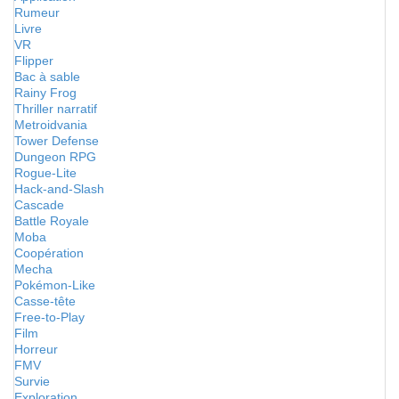
Rumeur
Livre
VR
Flipper
Bac à sable
Rainy Frog
Thriller narratif
Metroidvania
Tower Defense
Dungeon RPG
Rogue-Lite
Hack-and-Slash
Cascade
Battle Royale
Moba
Coopération
Mecha
Pokémon-Like
Casse-tête
Free-to-Play
Film
Horreur
FMV
Survie
Exploration