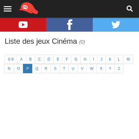
Liste des jeux Cinéma
(0)
0-9
A
B
C
D
E
F
G
H
I
J
K
L
M
N
O
P
Q
R
S
T
U
V
W
X
Y
Z