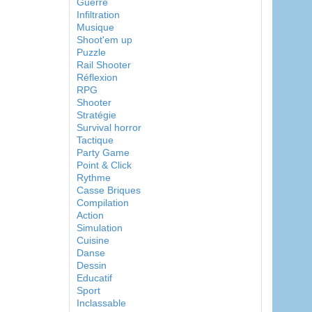
Guerre
Infiltration
Musique
Shoot'em up
Puzzle
Rail Shooter
Réflexion
RPG
Shooter
Stratégie
Survival horror
Tactique
Party Game
Point & Click
Rythme
Casse Briques
Compilation
Action
Simulation
Cuisine
Danse
Dessin
Educatif
Sport
Inclassable