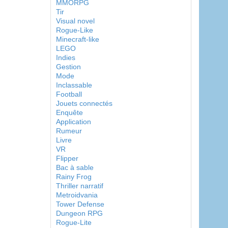
MMORPG
Tir
Visual novel
Rogue-Like
Minecraft-like
LEGO
Indies
Gestion
Mode
Inclassable
Football
Jouets connectés
Enquête
Application
Rumeur
Livre
VR
Flipper
Bac à sable
Rainy Frog
Thriller narratif
Metroidvania
Tower Defense
Dungeon RPG
Rogue-Lite