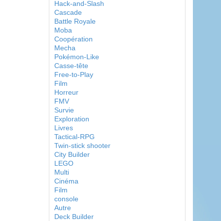
Hack-and-Slash
Cascade
Battle Royale
Moba
Coopération
Mecha
Pokémon-Like
Casse-tête
Free-to-Play
Film
Horreur
FMV
Survie
Exploration
Livres
Tactical-RPG
Twin-stick shooter
City Builder
LEGO
Multi
Cinéma
Film
console
Autre
Deck Builder