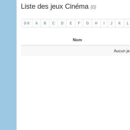
Liste des jeux Cinéma
(0)
0-9
A
B
C
D
E
F
G
H
I
J
K
L
Nom
Aucun je