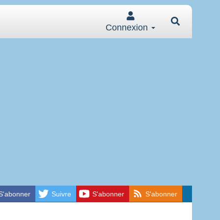
Connexion
S'abonner
Suivre
S'abonner
S'abonner