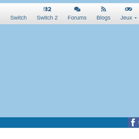
s
Switch
Switch 2
Forums
Blogs
Jeux