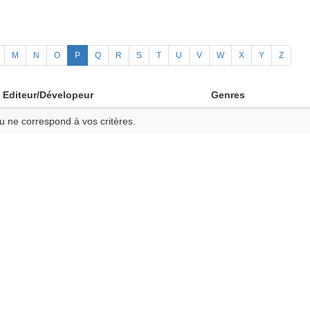
M
N
O
P
Q
R
S
T
U
V
W
X
Y
Z
Editeur/Dévelopeur
Genres
u ne correspond à vos critères.