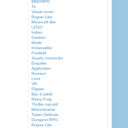
MMORPG
Tir
Visual novel
Rogue-Like
Minecraft-like
LEGO
Indies
Gestion
Mode
Inclassable
Football
Jouets connectés
Enquête
Application
Rumeur
Livre
VR
Flipper
Bac à sable
Rainy Frog
Thriller narratif
Metroidvania
Tower Defense
Dungeon RPG
Rogue-Lite