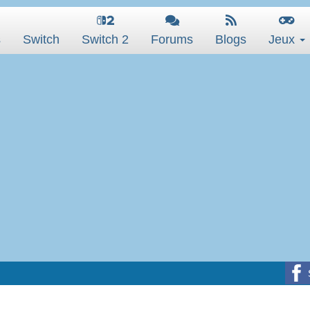
s
Switch
Switch 2
Forums
Blogs
Jeux