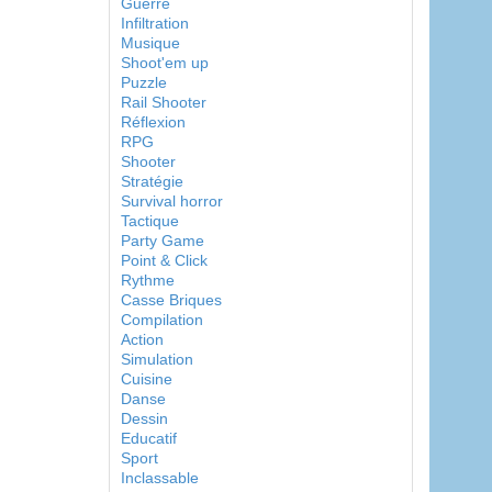
Guerre
Infiltration
Musique
Shoot'em up
Puzzle
Rail Shooter
Réflexion
RPG
Shooter
Stratégie
Survival horror
Tactique
Party Game
Point & Click
Rythme
Casse Briques
Compilation
Action
Simulation
Cuisine
Danse
Dessin
Educatif
Sport
Inclassable