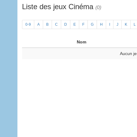
Liste des jeux Cinéma
(0)
0-9
A
B
C
D
E
F
G
H
I
J
K
L
Nom
Aucun je