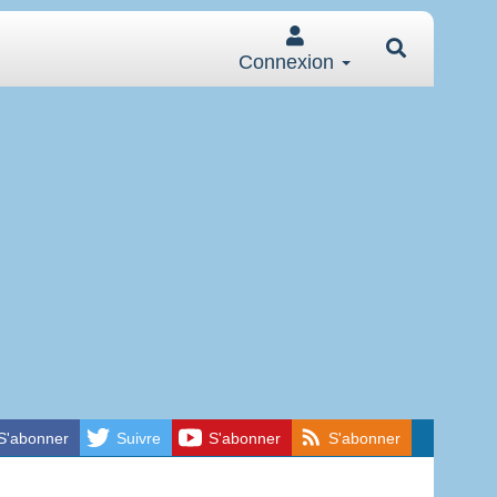
Connexion
S'abonner
Suivre
S'abonner
S'abonner