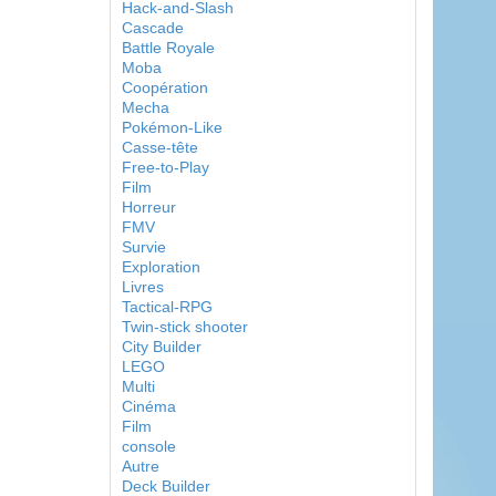
Hack-and-Slash
Cascade
Battle Royale
Moba
Coopération
Mecha
Pokémon-Like
Casse-tête
Free-to-Play
Film
Horreur
FMV
Survie
Exploration
Livres
Tactical-RPG
Twin-stick shooter
City Builder
LEGO
Multi
Cinéma
Film
console
Autre
Deck Builder