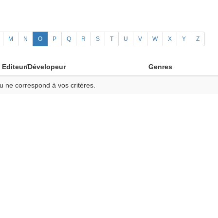
M
N
O
P
Q
R
S
T
U
V
W
X
Y
Z
Editeur/Dévelopeur
Genres
u ne correspond à vos critères.