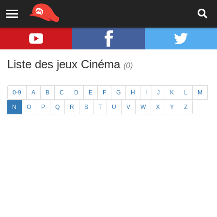
Liste des jeux Cinéma
(0)
0-9
A
B
C
D
E
F
G
H
I
J
K
L
M
N
O
P
Q
R
S
T
U
V
W
X
Y
Z