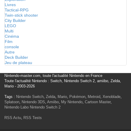
Livres
Tactical-RPG
Twin-stick shooter
City Builder
LEGO
Multi
Cinéma
Film
console
Autre
Deck Builder
Jeu de plateau
Nintendo-master.com, toute l'actualité Nintendo en France
Toute l'actualité Nintendo : Switch, Nintendo Switch 2, amiibo, Zelda,
Mario - 2003-2026
Tags :
Nintendo Switch
,
Zelda
,
Mario
,
Pokémon
,
Metroid
,
Xenoblade
,
Splatoon
,
Nintendo 3DS
,
Amiibo
,
My Nintendo
,
Cartoon Master
,
Nintendo Labo
Nintendo Switch 2
RSS Actu
,
RSS Tests