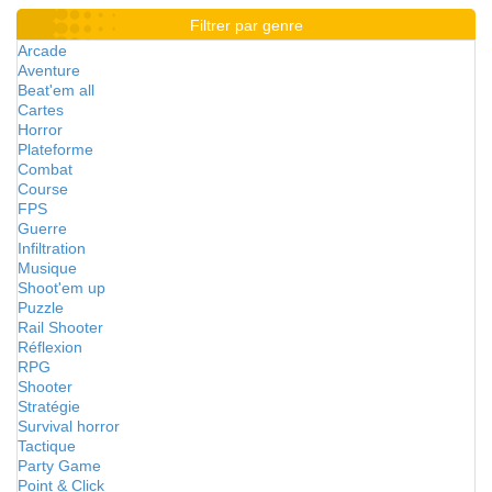
Filtrer par genre
Arcade
Aventure
Beat'em all
Cartes
Horror
Plateforme
Combat
Course
FPS
Guerre
Infiltration
Musique
Shoot'em up
Puzzle
Rail Shooter
Réflexion
RPG
Shooter
Stratégie
Survival horror
Tactique
Party Game
Point & Click