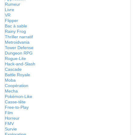
Rumeur
Livre
VR
Flipper
Bac à sable
Rainy Frog
Thriller narratif
Metroidvania
Tower Defense
Dungeon RPG
Rogue-Lite
Hack-and-Slash
Cascade
Battle Royale
Moba
Coopération
Mecha
Pokémon-Like
Casse-tête
Free-to-Play
Film
Horreur
FMV
Survie
Exploration