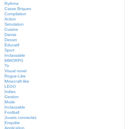
Rythme
Casse Briques
Compilation
Action
Simulation
Cuisine
Danse
Dessin
Educatif
Sport
Inclassable
MMORPG
Tir
Visual novel
Rogue-Like
Minecraft-like
LEGO
Indies
Gestion
Mode
Inclassable
Football
Jouets connectés
Enquête
Application