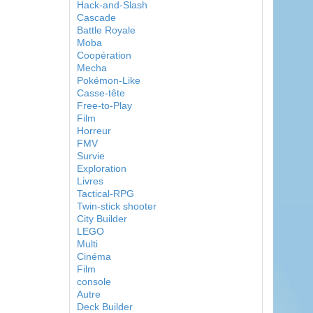
Hack-and-Slash
Cascade
Battle Royale
Moba
Coopération
Mecha
Pokémon-Like
Casse-tête
Free-to-Play
Film
Horreur
FMV
Survie
Exploration
Livres
Tactical-RPG
Twin-stick shooter
City Builder
LEGO
Multi
Cinéma
Film
console
Autre
Deck Builder