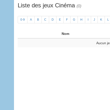
Liste des jeux Cinéma
(0)
0-9
A
B
C
D
E
F
G
H
I
J
K
L
Nom
Aucun je