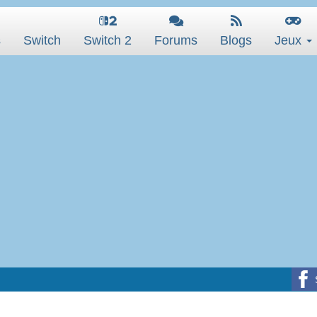
s
Switch
Switch 2
Forums
Blogs
Jeux