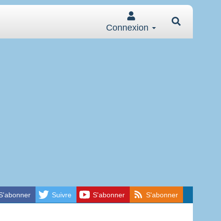
Connexion
S'abonner
Suivre
S'abonner
S'abonner