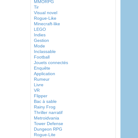
MMORPG
Tir
Visual novel
Rogue-Like
Minecraft-like
LEGO
Indies
Gestion
Mode
Inclassable
Football
Jouets connectés
Enquête
Application
Rumeur
Livre
VR
Flipper
Bac à sable
Rainy Frog
Thriller narratif
Metroidvania
Tower Defense
Dungeon RPG
Rogue-Lite