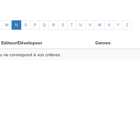
M
N
O
P
Q
R
S
T
U
V
W
X
Y
Z
Editeur/Dévelopeur
Genres
u ne correspond à vos critères.