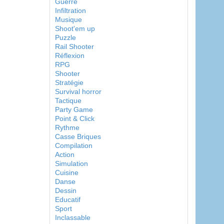
Guerre
Infiltration
Musique
Shoot'em up
Puzzle
Rail Shooter
Réflexion
RPG
Shooter
Stratégie
Survival horror
Tactique
Party Game
Point & Click
Rythme
Casse Briques
Compilation
Action
Simulation
Cuisine
Danse
Dessin
Educatif
Sport
Inclassable