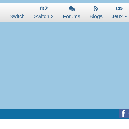
s
Switch
Switch 2
Forums
Blogs
Jeux