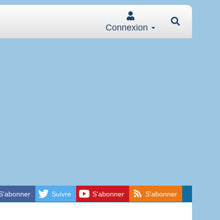
Connexion
S'abonner
Suivre
S'abonner
S'abonner