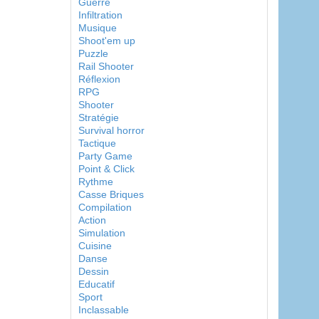
Guerre
Infiltration
Musique
Shoot'em up
Puzzle
Rail Shooter
Réflexion
RPG
Shooter
Stratégie
Survival horror
Tactique
Party Game
Point & Click
Rythme
Casse Briques
Compilation
Action
Simulation
Cuisine
Danse
Dessin
Educatif
Sport
Inclassable