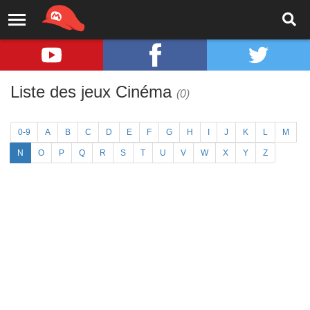
Liste des jeux Cinéma
(0)
0-9
A
B
C
D
E
F
G
H
I
J
K
L
M
N
O
P
Q
R
S
T
U
V
W
X
Y
Z