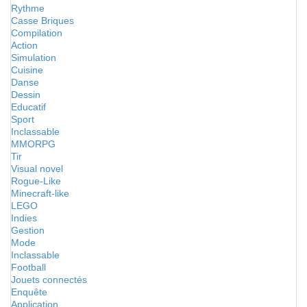
Rythme
Casse Briques
Compilation
Action
Simulation
Cuisine
Danse
Dessin
Educatif
Sport
Inclassable
MMORPG
Tir
Visual novel
Rogue-Like
Minecraft-like
LEGO
Indies
Gestion
Mode
Inclassable
Football
Jouets connectés
Enquête
Application