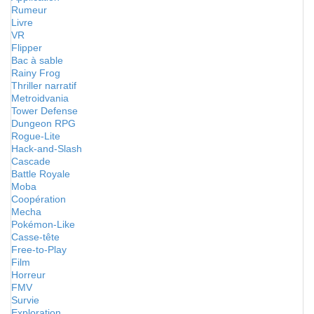
Rumeur
Livre
VR
Flipper
Bac à sable
Rainy Frog
Thriller narratif
Metroidvania
Tower Defense
Dungeon RPG
Rogue-Lite
Hack-and-Slash
Cascade
Battle Royale
Moba
Coopération
Mecha
Pokémon-Like
Casse-tête
Free-to-Play
Film
Horreur
FMV
Survie
Exploration