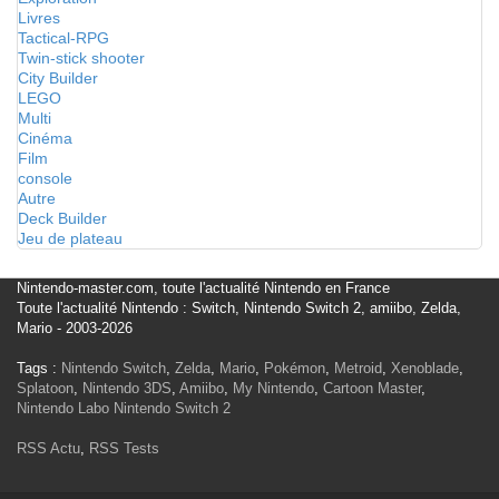
Livres
Tactical-RPG
Twin-stick shooter
City Builder
LEGO
Multi
Cinéma
Film
console
Autre
Deck Builder
Jeu de plateau
Nintendo-master.com, toute l'actualité Nintendo en France
Toute l'actualité Nintendo : Switch, Nintendo Switch 2, amiibo, Zelda,
Mario - 2003-2026
Tags :
Nintendo Switch
,
Zelda
,
Mario
,
Pokémon
,
Metroid
,
Xenoblade
,
Splatoon
,
Nintendo 3DS
,
Amiibo
,
My Nintendo
,
Cartoon Master
,
Nintendo Labo
Nintendo Switch 2
RSS Actu
,
RSS Tests