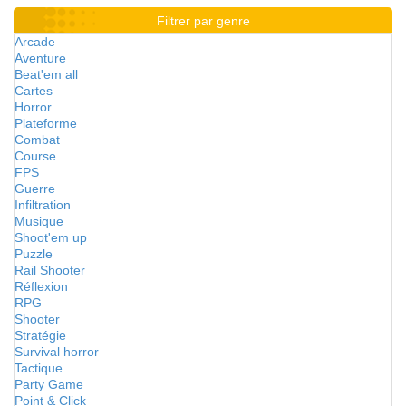
Filtrer par genre
Arcade
Aventure
Beat'em all
Cartes
Horror
Plateforme
Combat
Course
FPS
Guerre
Infiltration
Musique
Shoot'em up
Puzzle
Rail Shooter
Réflexion
RPG
Shooter
Stratégie
Survival horror
Tactique
Party Game
Point & Click