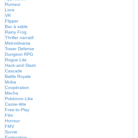
Rumeur
Livre
VR
Flipper
Bac à sable
Rainy Frog
Thriller narratif
Metroidvania
Tower Defense
Dungeon RPG
Rogue-Lite
Hack-and-Slash
Cascade
Battle Royale
Moba
Coopération
Mecha
Pokémon-Like
Casse-tête
Free-to-Play
Film
Horreur
FMV
Survie
Exploration