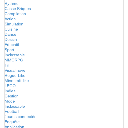
Rythme
Casse Briques
Compilation
Action
Simulation
Cuisine
Danse
Dessin
Educatif
Sport
Inclassable
MMORPG
Tir
Visual novel
Rogue-Like
Minecraft-like
LEGO
Indies
Gestion
Mode
Inclassable
Football
Jouets connectés
Enquête
Application