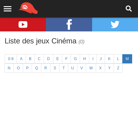
Liste des jeux Cinéma
(0)
0-9
A
B
C
D
E
F
G
H
I
J
K
L
M
N
O
P
Q
R
S
T
U
V
W
X
Y
Z