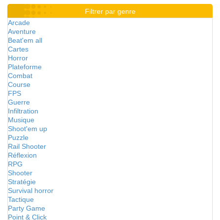
Filtrer par genre
Arcade
Aventure
Beat'em all
Cartes
Horror
Plateforme
Combat
Course
FPS
Guerre
Infiltration
Musique
Shoot'em up
Puzzle
Rail Shooter
Réflexion
RPG
Shooter
Stratégie
Survival horror
Tactique
Party Game
Point & Click