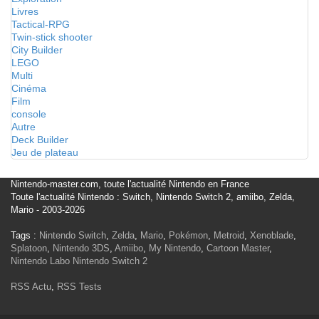
Livres
Tactical-RPG
Twin-stick shooter
City Builder
LEGO
Multi
Cinéma
Film
console
Autre
Deck Builder
Jeu de plateau
Nintendo-master.com, toute l'actualité Nintendo en France
Toute l'actualité Nintendo : Switch, Nintendo Switch 2, amiibo, Zelda,
Mario - 2003-2026
Tags :
Nintendo Switch
,
Zelda
,
Mario
,
Pokémon
,
Metroid
,
Xenoblade
,
Splatoon
,
Nintendo 3DS
,
Amiibo
,
My Nintendo
,
Cartoon Master
,
Nintendo Labo
Nintendo Switch 2
RSS Actu
,
RSS Tests