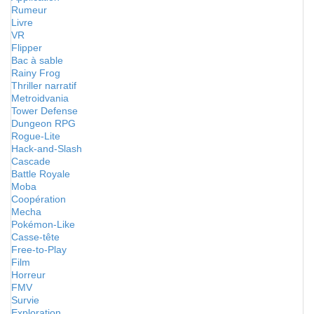
Rumeur
Livre
VR
Flipper
Bac à sable
Rainy Frog
Thriller narratif
Metroidvania
Tower Defense
Dungeon RPG
Rogue-Lite
Hack-and-Slash
Cascade
Battle Royale
Moba
Coopération
Mecha
Pokémon-Like
Casse-tête
Free-to-Play
Film
Horreur
FMV
Survie
Exploration