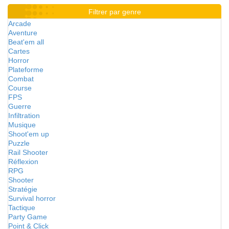
Filtrer par genre
Arcade
Aventure
Beat'em all
Cartes
Horror
Plateforme
Combat
Course
FPS
Guerre
Infiltration
Musique
Shoot'em up
Puzzle
Rail Shooter
Réflexion
RPG
Shooter
Stratégie
Survival horror
Tactique
Party Game
Point & Click