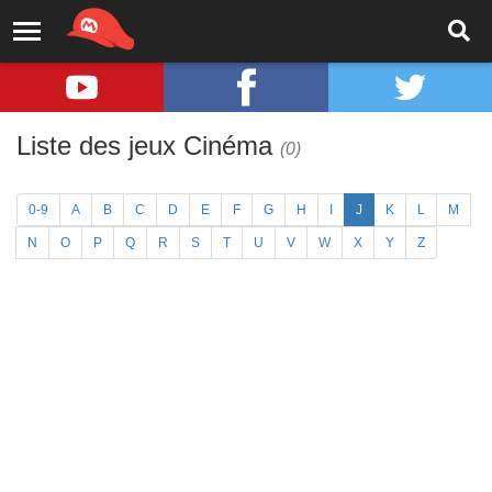
Liste des jeux Cinéma
(0)
0-9
A
B
C
D
E
F
G
H
I
J
K
L
M
N
O
P
Q
R
S
T
U
V
W
X
Y
Z