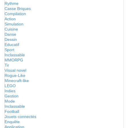
Rythme
Casse Briques
Compilation
Action
Simulation
Cuisine
Danse
Dessin
Educatif
Sport
Inclassable
MMORPG
Tir
Visual novel
Rogue-Like
Minecraft-like
LEGO
Indies
Gestion
Mode
Inclassable
Football
Jouets connectés
Enquête
Application