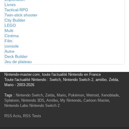
Livres
Tactical-RPG
Twin-stick shooter
City Builder
LEGO
Multi
Cinéma
Film
console
Autre
Deck Builder
Jeu de plateau
Nintendo-master.com, toute l'actualité Nintendo en France
Toute l'actualité Nintendo : Switch, Nintendo Switch 2, amiibo, Zelda,
Mario - 2003-2026
Tags :
Nintendo Switch
,
Zelda
,
Mario
,
Pokémon
,
Metroid
,
Xenoblade
,
Splatoon
,
Nintendo 3DS
,
Amiibo
,
My Nintendo
,
Cartoon Master
,
Nintendo Labo
Nintendo Switch 2
RSS Actu
,
RSS Tests