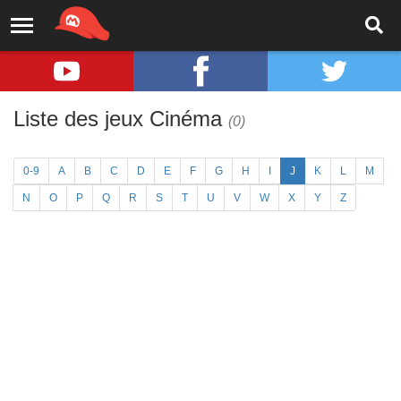
Liste des jeux Cinéma
(0)
0-9
A
B
C
D
E
F
G
H
I
J
K
L
M
N
O
P
Q
R
S
T
U
V
W
X
Y
Z