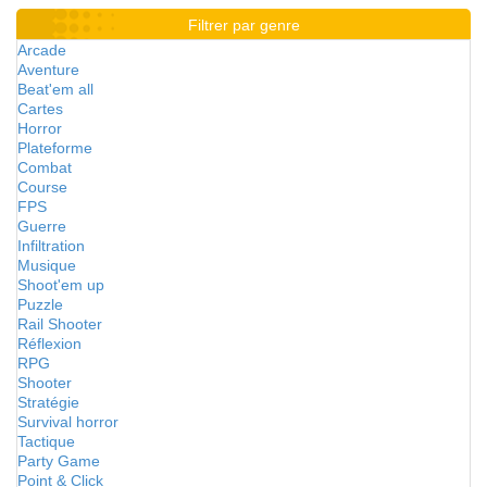
Filtrer par genre
Arcade
Aventure
Beat'em all
Cartes
Horror
Plateforme
Combat
Course
FPS
Guerre
Infiltration
Musique
Shoot'em up
Puzzle
Rail Shooter
Réflexion
RPG
Shooter
Stratégie
Survival horror
Tactique
Party Game
Point & Click