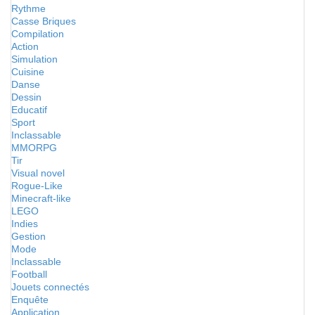
Rythme
Casse Briques
Compilation
Action
Simulation
Cuisine
Danse
Dessin
Educatif
Sport
Inclassable
MMORPG
Tir
Visual novel
Rogue-Like
Minecraft-like
LEGO
Indies
Gestion
Mode
Inclassable
Football
Jouets connectés
Enquête
Application