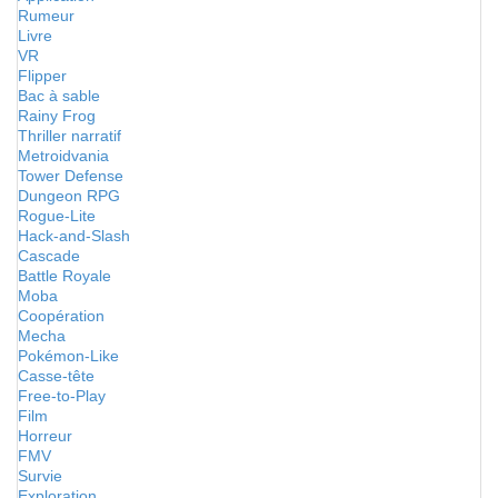
Rumeur
Livre
VR
Flipper
Bac à sable
Rainy Frog
Thriller narratif
Metroidvania
Tower Defense
Dungeon RPG
Rogue-Lite
Hack-and-Slash
Cascade
Battle Royale
Moba
Coopération
Mecha
Pokémon-Like
Casse-tête
Free-to-Play
Film
Horreur
FMV
Survie
Exploration