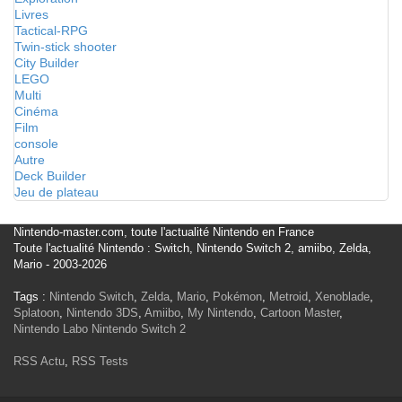
Livres
Tactical-RPG
Twin-stick shooter
City Builder
LEGO
Multi
Cinéma
Film
console
Autre
Deck Builder
Jeu de plateau
Nintendo-master.com, toute l'actualité Nintendo en France
Toute l'actualité Nintendo : Switch, Nintendo Switch 2, amiibo, Zelda,
Mario - 2003-2026
Tags :
Nintendo Switch
,
Zelda
,
Mario
,
Pokémon
,
Metroid
,
Xenoblade
,
Splatoon
,
Nintendo 3DS
,
Amiibo
,
My Nintendo
,
Cartoon Master
,
Nintendo Labo
Nintendo Switch 2
RSS Actu
,
RSS Tests