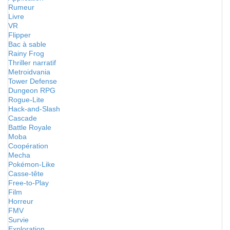
Rumeur
Livre
VR
Flipper
Bac à sable
Rainy Frog
Thriller narratif
Metroidvania
Tower Defense
Dungeon RPG
Rogue-Lite
Hack-and-Slash
Cascade
Battle Royale
Moba
Coopération
Mecha
Pokémon-Like
Casse-tête
Free-to-Play
Film
Horreur
FMV
Survie
Exploration