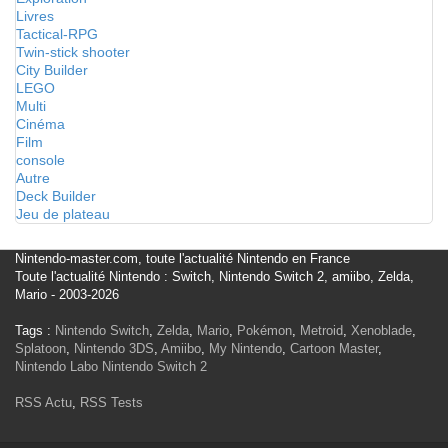
Livres
Tactical-RPG
Twin-stick shooter
City Builder
LEGO
Multi
Cinéma
Film
console
Autre
Deck Builder
Jeu de plateau
Nintendo-master.com, toute l'actualité Nintendo en France
Toute l'actualité Nintendo : Switch, Nintendo Switch 2, amiibo, Zelda,
Mario - 2003-2026
Tags :
Nintendo Switch
,
Zelda
,
Mario
,
Pokémon
,
Metroid
,
Xenoblade
,
Splatoon
,
Nintendo 3DS
,
Amiibo
,
My Nintendo
,
Cartoon Master
,
Nintendo Labo
Nintendo Switch 2
RSS Actu
,
RSS Tests