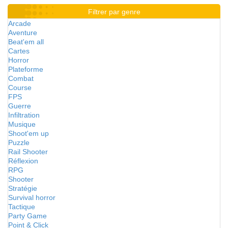
Filtrer par genre
Arcade
Aventure
Beat'em all
Cartes
Horror
Plateforme
Combat
Course
FPS
Guerre
Infiltration
Musique
Shoot'em up
Puzzle
Rail Shooter
Réflexion
RPG
Shooter
Stratégie
Survival horror
Tactique
Party Game
Point & Click