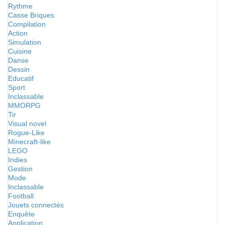
Rythme
Casse Briques
Compilation
Action
Simulation
Cuisine
Danse
Dessin
Educatif
Sport
Inclassable
MMORPG
Tir
Visual novel
Rogue-Like
Minecraft-like
LEGO
Indies
Gestion
Mode
Inclassable
Football
Jouets connectés
Enquête
Application