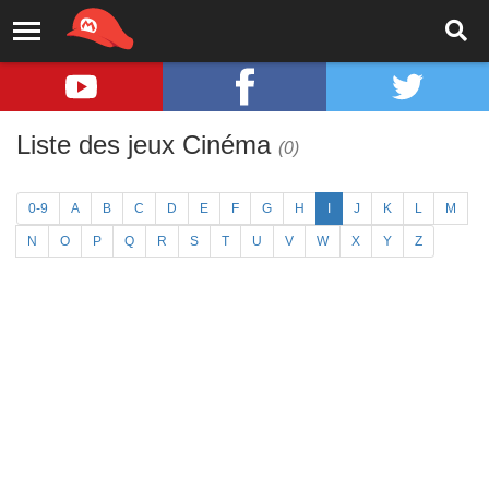
Liste des jeux Cinéma
(0)
0-9
A
B
C
D
E
F
G
H
I
J
K
L
M
N
O
P
Q
R
S
T
U
V
W
X
Y
Z