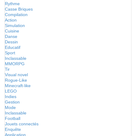
Rythme
Casse Briques
Compilation
Action
Simulation
Cuisine
Danse
Dessin
Educatif
Sport
Inclassable
MMORPG
Tir
Visual novel
Rogue-Like
Minecraft-like
LEGO
Indies
Gestion
Mode
Inclassable
Football
Jouets connectés
Enquête
Application