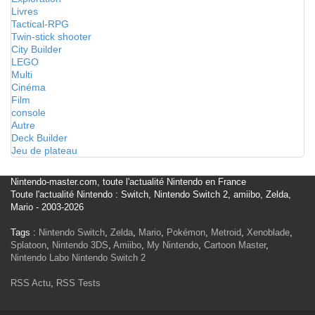
Livres
Tactical-RPG
Twin-stick shooter
City Builder
LEGO
Multi
Cinéma
Film
console
Autre
Deck Builder
Jeu de plateau
Nintendo-master.com, toute l'actualité Nintendo en France
Toute l'actualité Nintendo : Switch, Nintendo Switch 2, amiibo, Zelda,
Mario - 2003-2026
Tags :
Nintendo Switch
,
Zelda
,
Mario
,
Pokémon
,
Metroid
,
Xenoblade
,
Splatoon
,
Nintendo 3DS
,
Amiibo
,
My Nintendo
,
Cartoon Master
,
Nintendo Labo
Nintendo Switch 2
RSS Actu
,
RSS Tests