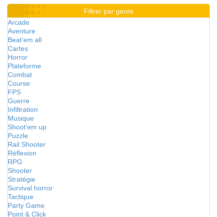
Filtrer par genre
Arcade
Aventure
Beat'em all
Cartes
Horror
Plateforme
Combat
Course
FPS
Guerre
Infiltration
Musique
Shoot'em up
Puzzle
Rail Shooter
Réflexion
RPG
Shooter
Stratégie
Survival horror
Tactique
Party Game
Point & Click