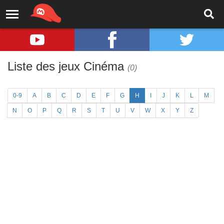
Liste des jeux Cinéma
(0)
0-9
A
B
C
D
E
F
G
H
I
J
K
L
M
N
O
P
Q
R
S
T
U
V
W
X
Y
Z