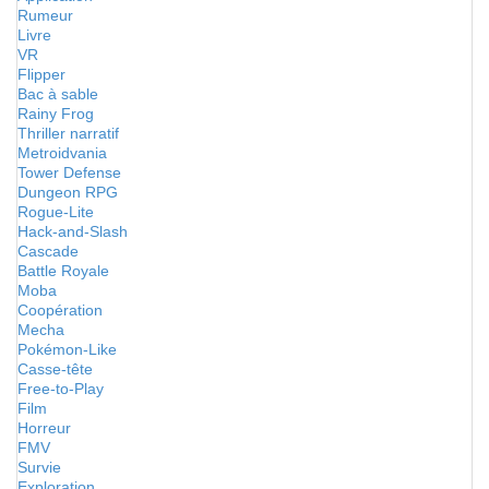
Rumeur
Livre
VR
Flipper
Bac à sable
Rainy Frog
Thriller narratif
Metroidvania
Tower Defense
Dungeon RPG
Rogue-Lite
Hack-and-Slash
Cascade
Battle Royale
Moba
Coopération
Mecha
Pokémon-Like
Casse-tête
Free-to-Play
Film
Horreur
FMV
Survie
Exploration