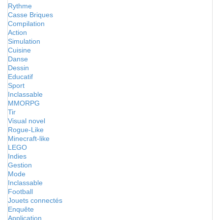
Rythme
Casse Briques
Compilation
Action
Simulation
Cuisine
Danse
Dessin
Educatif
Sport
Inclassable
MMORPG
Tir
Visual novel
Rogue-Like
Minecraft-like
LEGO
Indies
Gestion
Mode
Inclassable
Football
Jouets connectés
Enquête
Application