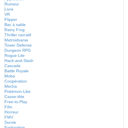
Rumeur
Livre
VR
Flipper
Bac à sable
Rainy Frog
Thriller narratif
Metroidvania
Tower Defense
Dungeon RPG
Rogue-Lite
Hack-and-Slash
Cascade
Battle Royale
Moba
Coopération
Mecha
Pokémon-Like
Casse-tête
Free-to-Play
Film
Horreur
FMV
Survie
Exploration