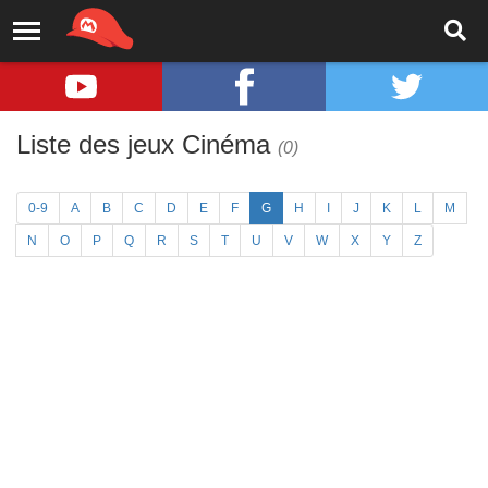
Liste des jeux Cinéma
(0)
0-9
A
B
C
D
E
F
G
H
I
J
K
L
M
N
O
P
Q
R
S
T
U
V
W
X
Y
Z