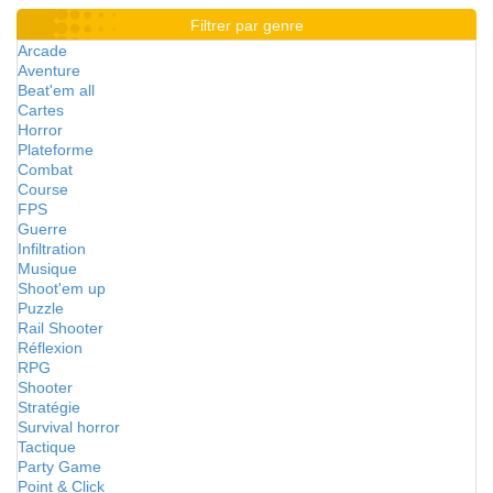
Filtrer par genre
Arcade
Aventure
Beat'em all
Cartes
Horror
Plateforme
Combat
Course
FPS
Guerre
Infiltration
Musique
Shoot'em up
Puzzle
Rail Shooter
Réflexion
RPG
Shooter
Stratégie
Survival horror
Tactique
Party Game
Point & Click