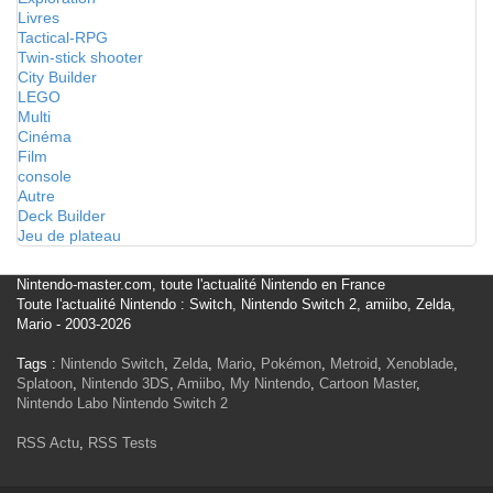
Livres
Tactical-RPG
Twin-stick shooter
City Builder
LEGO
Multi
Cinéma
Film
console
Autre
Deck Builder
Jeu de plateau
Nintendo-master.com, toute l'actualité Nintendo en France
Toute l'actualité Nintendo : Switch, Nintendo Switch 2, amiibo, Zelda,
Mario - 2003-2026
Tags :
Nintendo Switch
,
Zelda
,
Mario
,
Pokémon
,
Metroid
,
Xenoblade
,
Splatoon
,
Nintendo 3DS
,
Amiibo
,
My Nintendo
,
Cartoon Master
,
Nintendo Labo
Nintendo Switch 2
RSS Actu
,
RSS Tests