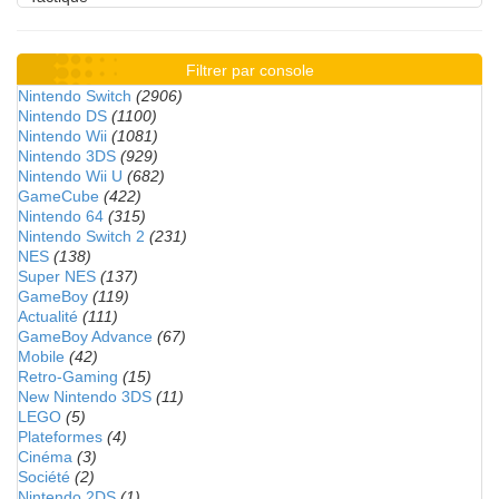
Filtrer par console
Nintendo Switch
(2906)
Nintendo DS
(1100)
Nintendo Wii
(1081)
Nintendo 3DS
(929)
Nintendo Wii U
(682)
GameCube
(422)
Nintendo 64
(315)
Nintendo Switch 2
(231)
NES
(138)
Super NES
(137)
GameBoy
(119)
Actualité
(111)
GameBoy Advance
(67)
Mobile
(42)
Retro-Gaming
(15)
New Nintendo 3DS
(11)
LEGO
(5)
Plateformes
(4)
Cinéma
(3)
Société
(2)
Nintendo 2DS
(1)