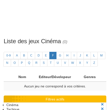
Liste des jeux Cinéma
(0)
0-9
A
B
C
D
E
F
G
H
I
J
K
L
M
N
O
P
Q
R
S
T
U
V
W
X
Y
Z
Nom
Editeur/Dévelopeur
Genres
Aucun jeu ne correspond à vos critères.
Filtres actifs
Cinéma
Tactique