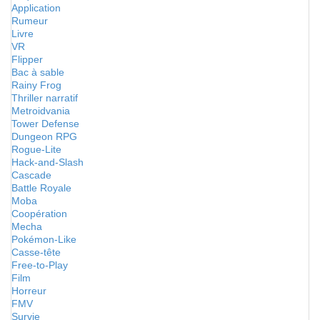
Application
Rumeur
Livre
VR
Flipper
Bac à sable
Rainy Frog
Thriller narratif
Metroidvania
Tower Defense
Dungeon RPG
Rogue-Lite
Hack-and-Slash
Cascade
Battle Royale
Moba
Coopération
Mecha
Pokémon-Like
Casse-tête
Free-to-Play
Film
Horreur
FMV
Survie