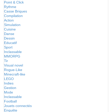
Point & Click
Rythme
Casse Briques
Compilation
Action
Simulation
Cuisine
Danse
Dessin
Educatif
Sport
Inclassable
MMORPG
Tir
Visual novel
Rogue-Like
Minecraft-like
LEGO
Indies
Gestion
Mode
Inclassable
Football
Jouets connectés
Enquête