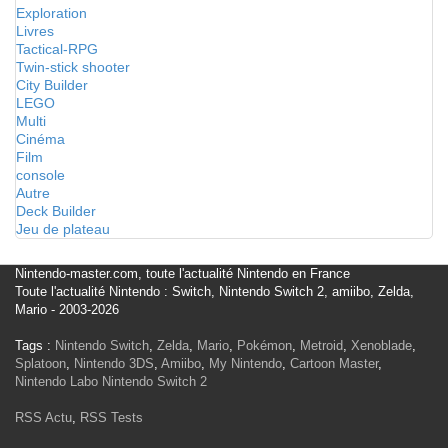
Exploration
Livres
Tactical-RPG
Twin-stick shooter
City Builder
LEGO
Multi
Cinéma
Film
console
Autre
Deck Builder
Jeu de plateau
Nintendo-master.com, toute l'actualité Nintendo en France
Toute l'actualité Nintendo : Switch, Nintendo Switch 2, amiibo, Zelda,
Mario - 2003-2026
Tags :
Nintendo Switch
,
Zelda
,
Mario
,
Pokémon
,
Metroid
,
Xenoblade
,
Splatoon
,
Nintendo 3DS
,
Amiibo
,
My Nintendo
,
Cartoon Master
,
Nintendo Labo
Nintendo Switch 2
RSS Actu
,
RSS Tests