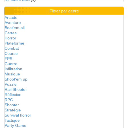
Filtrer par genre
Arcade
Aventure
Beat'em all
Cartes
Horror
Plateforme
Combat
Course
FPS
Guerre
Infiltration
Musique
Shoot'em up
Puzzle
Rail Shooter
Réflexion
RPG
Shooter
Stratégie
Survival horror
Tactique
Party Game