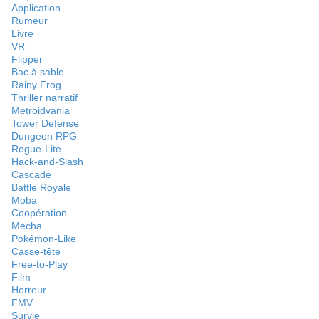
Application
Rumeur
Livre
VR
Flipper
Bac à sable
Rainy Frog
Thriller narratif
Metroidvania
Tower Defense
Dungeon RPG
Rogue-Lite
Hack-and-Slash
Cascade
Battle Royale
Moba
Coopération
Mecha
Pokémon-Like
Casse-tête
Free-to-Play
Film
Horreur
FMV
Survie