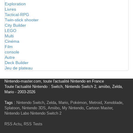
Exploration
Livres
Tactical-RPG
Twin-stick shooter
City Builder
LEGO
Multi
Cinéma
Film
console
Autre
Deck Builder
Jeu de plateau
Nintendo-master.com, toute l'actualité Nintendo en France
Toute l'actualité Nintendo : Switch, Nintendo Switch 2, amiibo, Zelda,
Mario - 2003-2026
Tags :
Nintendo Switch
,
Zelda
,
Mario
,
Pokémon
,
Metroid
,
Xenoblade
,
Splatoon
,
Nintendo 3DS
,
Amiibo
,
My Nintendo
,
Cartoon Master
,
Nintendo Labo
Nintendo Switch 2
RSS Actu
,
RSS Tests