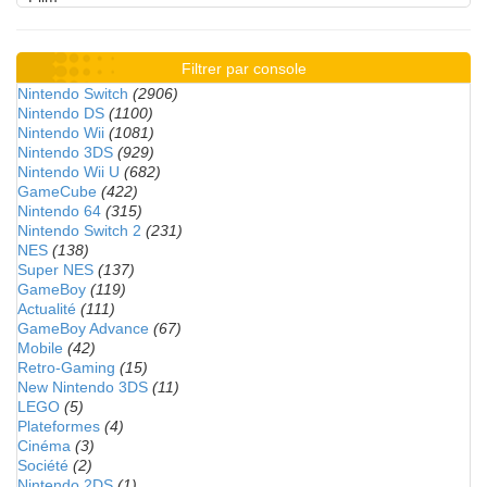
Filtrer par console
Nintendo Switch
(2906)
Nintendo DS
(1100)
Nintendo Wii
(1081)
Nintendo 3DS
(929)
Nintendo Wii U
(682)
GameCube
(422)
Nintendo 64
(315)
Nintendo Switch 2
(231)
NES
(138)
Super NES
(137)
GameBoy
(119)
Actualité
(111)
GameBoy Advance
(67)
Mobile
(42)
Retro-Gaming
(15)
New Nintendo 3DS
(11)
LEGO
(5)
Plateformes
(4)
Cinéma
(3)
Société
(2)
Nintendo 2DS
(1)