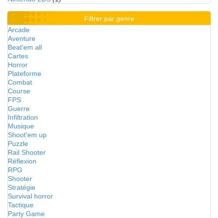
Filtrer par genre
Arcade
Aventure
Beat'em all
Cartes
Horror
Plateforme
Combat
Course
FPS
Guerre
Infiltration
Musique
Shoot'em up
Puzzle
Rail Shooter
Réflexion
RPG
Shooter
Stratégie
Survival horror
Tactique
Party Game