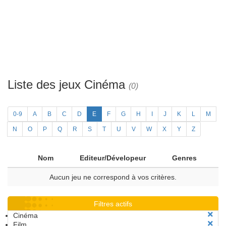
Liste des jeux Cinéma
(0)
0-9
A
B
C
D
E
F
G
H
I
J
K
L
M
N
O
P
Q
R
S
T
U
V
W
X
Y
Z
Nom
Editeur/Dévelopeur
Genres
Aucun jeu ne correspond à vos critères.
Filtres actifs
Cinéma
Film