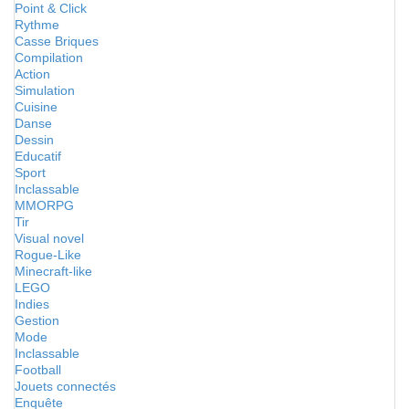
Point & Click
Rythme
Casse Briques
Compilation
Action
Simulation
Cuisine
Danse
Dessin
Educatif
Sport
Inclassable
MMORPG
Tir
Visual novel
Rogue-Like
Minecraft-like
LEGO
Indies
Gestion
Mode
Inclassable
Football
Jouets connectés
Enquête