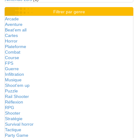
Filtrer par genre
Arcade
Aventure
Beat'em all
Cartes
Horror
Plateforme
Combat
Course
FPS
Guerre
Infiltration
Musique
Shoot'em up
Puzzle
Rail Shooter
Réflexion
RPG
Shooter
Stratégie
Survival horror
Tactique
Party Game