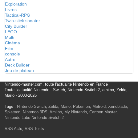
Exploration
Livres
Tactical-RPG
Twin-stick shooter
City Builder
LEGO
Multi
Cinéma
Film
console
Autre
Deck Builder
Jeu de plateau
Nintendo-master.com, toute l'actualité Nintendo en France
Toute l'actualité Nintendo : Switch, Nintendo Switch 2, amiibo, Zelda,
Mario - 2003-2026
Tags :
Nintendo Switch
,
Zelda
,
Mario
,
Pokémon
,
Metroid
,
Xenoblade
,
Splatoon
,
Nintendo 3DS
,
Amiibo
,
My Nintendo
,
Cartoon Master
,
Nintendo Labo
Nintendo Switch 2
RSS Actu
,
RSS Tests