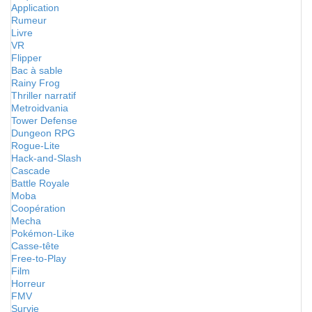
Application
Rumeur
Livre
VR
Flipper
Bac à sable
Rainy Frog
Thriller narratif
Metroidvania
Tower Defense
Dungeon RPG
Rogue-Lite
Hack-and-Slash
Cascade
Battle Royale
Moba
Coopération
Mecha
Pokémon-Like
Casse-tête
Free-to-Play
Film
Horreur
FMV
Survie