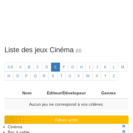
Liste des jeux Cinéma
(0)
0-9
A
B
C
D
E
F
G
H
I
J
K
L
M
N
O
P
Q
R
S
T
U
V
W
X
Y
Z
Nom
Editeur/Dévelopeur
Genres
Aucun jeu ne correspond à vos critères.
Filtres actifs
Cinéma
Bac à sable