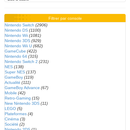
Filtrer par console
Nintendo Switch
(2906)
Nintendo DS
(1100)
Nintendo Wii
(1081)
Nintendo 3DS
(929)
Nintendo Wii U
(682)
GameCube
(422)
Nintendo 64
(315)
Nintendo Switch 2
(231)
NES
(138)
Super NES
(137)
GameBoy
(119)
Actualité
(111)
GameBoy Advance
(67)
Mobile
(42)
Retro-Gaming
(15)
New Nintendo 3DS
(11)
LEGO
(5)
Plateformes
(4)
Cinéma
(3)
Société
(2)
Nintendo 2DS
(1)