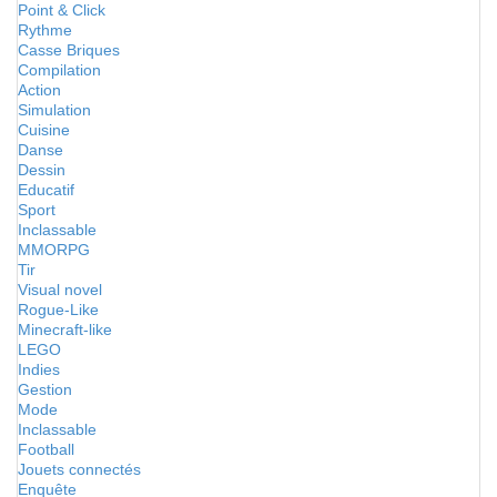
Point & Click
Rythme
Casse Briques
Compilation
Action
Simulation
Cuisine
Danse
Dessin
Educatif
Sport
Inclassable
MMORPG
Tir
Visual novel
Rogue-Like
Minecraft-like
LEGO
Indies
Gestion
Mode
Inclassable
Football
Jouets connectés
Enquête