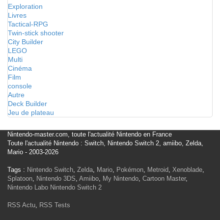
Exploration
Livres
Tactical-RPG
Twin-stick shooter
City Builder
LEGO
Multi
Cinéma
Film
console
Autre
Deck Builder
Jeu de plateau
Nintendo-master.com, toute l'actualité Nintendo en France
Toute l'actualité Nintendo : Switch, Nintendo Switch 2, amiibo, Zelda,
Mario - 2003-2026
Tags :
Nintendo Switch
,
Zelda
,
Mario
,
Pokémon
,
Metroid
,
Xenoblade
,
Splatoon
,
Nintendo 3DS
,
Amiibo
,
My Nintendo
,
Cartoon Master
,
Nintendo Labo
Nintendo Switch 2
RSS Actu
,
RSS Tests