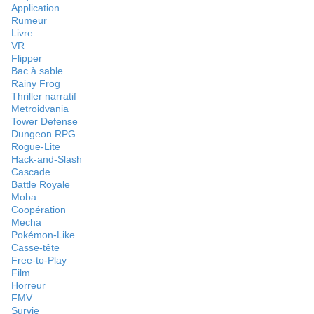
Application
Rumeur
Livre
VR
Flipper
Bac à sable
Rainy Frog
Thriller narratif
Metroidvania
Tower Defense
Dungeon RPG
Rogue-Lite
Hack-and-Slash
Cascade
Battle Royale
Moba
Coopération
Mecha
Pokémon-Like
Casse-tête
Free-to-Play
Film
Horreur
FMV
Survie