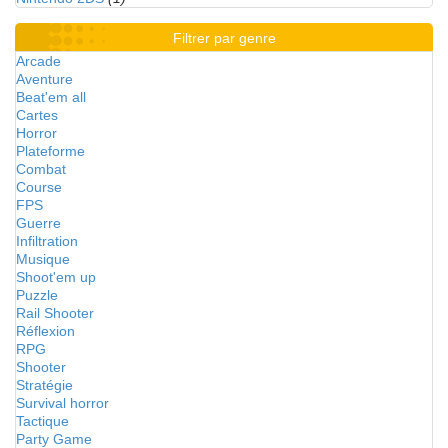
Filtrer par genre
Arcade
Aventure
Beat'em all
Cartes
Horror
Plateforme
Combat
Course
FPS
Guerre
Infiltration
Musique
Shoot'em up
Puzzle
Rail Shooter
Réflexion
RPG
Shooter
Stratégie
Survival horror
Tactique
Party Game