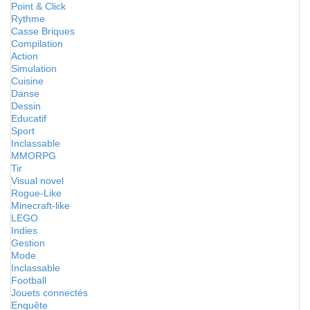
Point & Click
Rythme
Casse Briques
Compilation
Action
Simulation
Cuisine
Danse
Dessin
Educatif
Sport
Inclassable
MMORPG
Tir
Visual novel
Rogue-Like
Minecraft-like
LEGO
Indies
Gestion
Mode
Inclassable
Football
Jouets connectés
Enquête