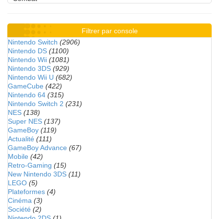
Filtrer par console
Nintendo Switch
(2906)
Nintendo DS
(1100)
Nintendo Wii
(1081)
Nintendo 3DS
(929)
Nintendo Wii U
(682)
GameCube
(422)
Nintendo 64
(315)
Nintendo Switch 2
(231)
NES
(138)
Super NES
(137)
GameBoy
(119)
Actualité
(111)
GameBoy Advance
(67)
Mobile
(42)
Retro-Gaming
(15)
New Nintendo 3DS
(11)
LEGO
(5)
Plateformes
(4)
Cinéma
(3)
Société
(2)
Nintendo 2DS
(1)