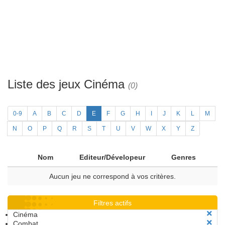
Liste des jeux Cinéma
(0)
0-9
A
B
C
D
E
F
G
H
I
J
K
L
M
N
O
P
Q
R
S
T
U
V
W
X
Y
Z
Nom
Editeur/Dévelopeur
Genres
Aucun jeu ne correspond à vos critères.
Filtres actifs
Cinéma
Combat