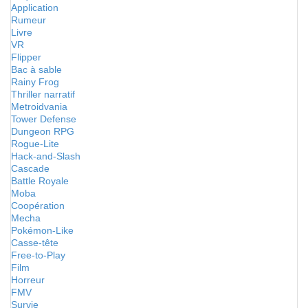
Application
Rumeur
Livre
VR
Flipper
Bac à sable
Rainy Frog
Thriller narratif
Metroidvania
Tower Defense
Dungeon RPG
Rogue-Lite
Hack-and-Slash
Cascade
Battle Royale
Moba
Coopération
Mecha
Pokémon-Like
Casse-tête
Free-to-Play
Film
Horreur
FMV
Survie