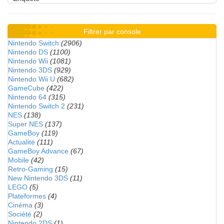
Filtrer par console
Nintendo Switch
(2906)
Nintendo DS
(1100)
Nintendo Wii
(1081)
Nintendo 3DS
(929)
Nintendo Wii U
(682)
GameCube
(422)
Nintendo 64
(315)
Nintendo Switch 2
(231)
NES
(138)
Super NES
(137)
GameBoy
(119)
Actualité
(111)
GameBoy Advance
(67)
Mobile
(42)
Retro-Gaming
(15)
New Nintendo 3DS
(11)
LEGO
(5)
Plateformes
(4)
Cinéma
(3)
Société
(2)
Nintendo 2DS
(1)