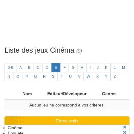
Liste des jeux Cinéma
(0)
0-9
A
B
C
D
E
F
G
H
I
J
K
L
M
N
O
P
Q
R
S
T
U
V
W
X
Y
Z
Nom
Editeur/Dévelopeur
Genres
Aucun jeu ne correspond à vos critères.
Filtres actifs
Cinéma
Enquête