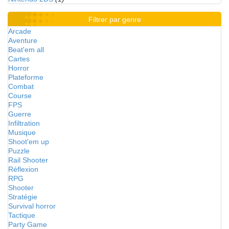
Filtrer par genre
Arcade
Aventure
Beat'em all
Cartes
Horror
Plateforme
Combat
Course
FPS
Guerre
Infiltration
Musique
Shoot'em up
Puzzle
Rail Shooter
Réflexion
RPG
Shooter
Stratégie
Survival horror
Tactique
Party Game