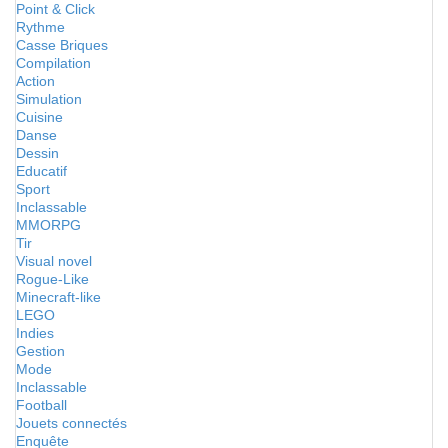
Point & Click
Rythme
Casse Briques
Compilation
Action
Simulation
Cuisine
Danse
Dessin
Educatif
Sport
Inclassable
MMORPG
Tir
Visual novel
Rogue-Like
Minecraft-like
LEGO
Indies
Gestion
Mode
Inclassable
Football
Jouets connectés
Enquête