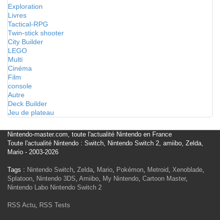
Exploration
Livres
Tactical-RPG
Twin-stick shooter
City Builder
LEGO
Multi
Cinéma
Film
console
Autre
Deck Builder
Jeu de plateau
Nintendo-master.com, toute l'actualité Nintendo en France
Toute l'actualité Nintendo : Switch, Nintendo Switch 2, amiibo, Zelda,
Mario - 2003-2026
Tags :
Nintendo Switch
,
Zelda
,
Mario
,
Pokémon
,
Metroid
,
Xenoblade
,
Splatoon
,
Nintendo 3DS
,
Amiibo
,
My Nintendo
,
Cartoon Master
,
Nintendo Labo
Nintendo Switch 2
RSS Actu
,
RSS Tests