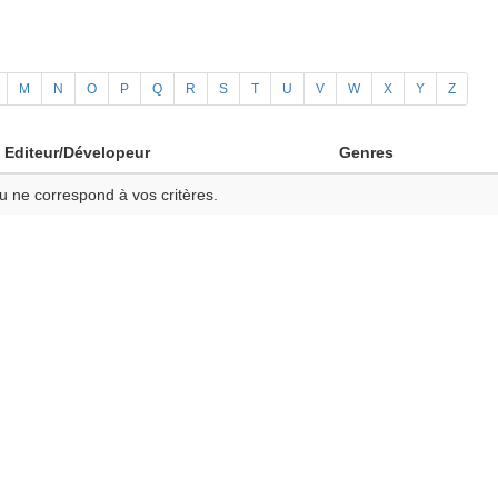
M
N
O
P
Q
R
S
T
U
V
W
X
Y
Z
Editeur/Dévelopeur
Genres
u ne correspond à vos critères.