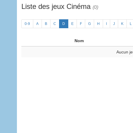
Liste des jeux Cinéma
(0)
0-9
A
B
C
D
E
F
G
H
I
J
K
L
Nom
Aucun je