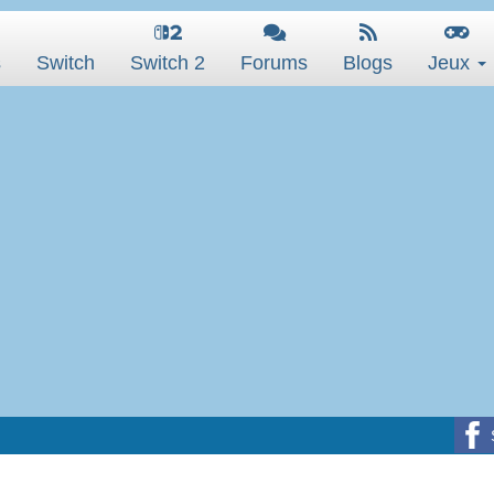
s
Switch
Switch 2
Forums
Blogs
Jeux