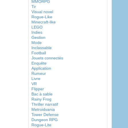
MMORPG
Tir
Visual novel
Rogue-Like
Minecraft-like
LEGO
Indies
Gestion
Mode
Inclassable
Football
Jouets connectés
Enquête
Application
Rumeur
Livre
VR
Flipper
Bac à sable
Rainy Frog
Thriller narratif
Metroidvania
Tower Defense
Dungeon RPG
Rogue-Lite