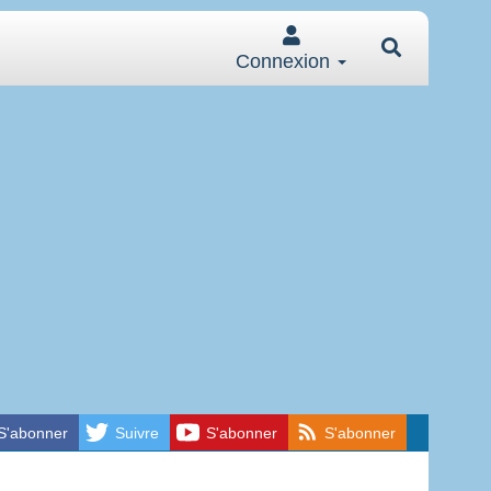
Connexion
S'abonner
Suivre
S'abonner
S'abonner