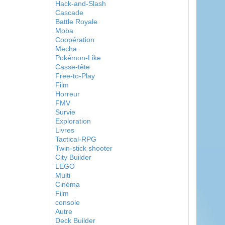
Hack-and-Slash
Cascade
Battle Royale
Moba
Coopération
Mecha
Pokémon-Like
Casse-tête
Free-to-Play
Film
Horreur
FMV
Survie
Exploration
Livres
Tactical-RPG
Twin-stick shooter
City Builder
LEGO
Multi
Cinéma
Film
console
Autre
Deck Builder