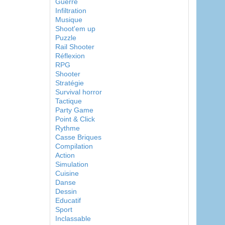
Guerre
Infiltration
Musique
Shoot'em up
Puzzle
Rail Shooter
Réflexion
RPG
Shooter
Stratégie
Survival horror
Tactique
Party Game
Point & Click
Rythme
Casse Briques
Compilation
Action
Simulation
Cuisine
Danse
Dessin
Educatif
Sport
Inclassable