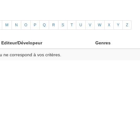
M
N
O
P
Q
R
S
T
U
V
W
X
Y
Z
Editeur/Dévelopeur
Genres
u ne correspond à vos critères.