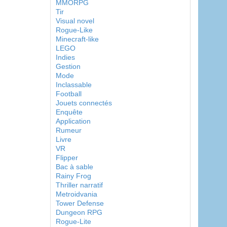
MMORPG
Tir
Visual novel
Rogue-Like
Minecraft-like
LEGO
Indies
Gestion
Mode
Inclassable
Football
Jouets connectés
Enquête
Application
Rumeur
Livre
VR
Flipper
Bac à sable
Rainy Frog
Thriller narratif
Metroidvania
Tower Defense
Dungeon RPG
Rogue-Lite