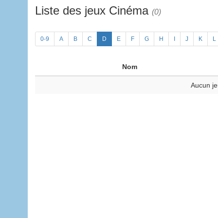
Liste des jeux Cinéma
(0)
0-9
A
B
C
D
E
F
G
H
I
J
K
L
Nom
Aucun je