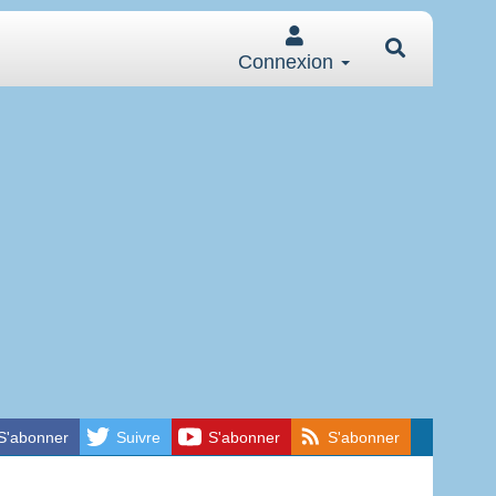
Connexion
S'abonner
Suivre
S'abonner
S'abonner