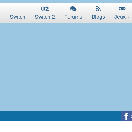
s
Switch
Switch 2
Forums
Blogs
Jeux