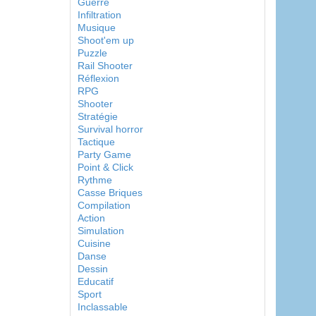
Guerre
Infiltration
Musique
Shoot'em up
Puzzle
Rail Shooter
Réflexion
RPG
Shooter
Stratégie
Survival horror
Tactique
Party Game
Point & Click
Rythme
Casse Briques
Compilation
Action
Simulation
Cuisine
Danse
Dessin
Educatif
Sport
Inclassable