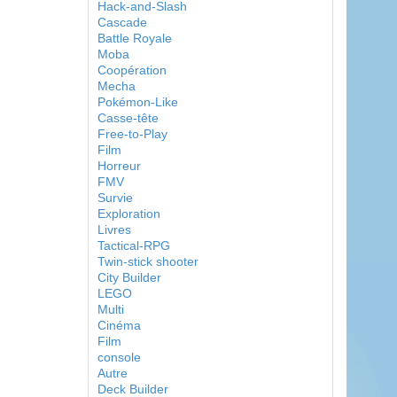
Hack-and-Slash
Cascade
Battle Royale
Moba
Coopération
Mecha
Pokémon-Like
Casse-tête
Free-to-Play
Film
Horreur
FMV
Survie
Exploration
Livres
Tactical-RPG
Twin-stick shooter
City Builder
LEGO
Multi
Cinéma
Film
console
Autre
Deck Builder