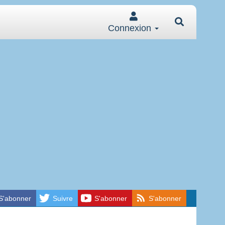
Connexion
S'abonner
Suivre
S'abonner
S'abonner