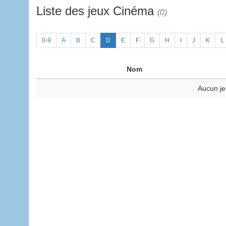
Liste des jeux Cinéma
(0)
0-9
A
B
C
D
E
F
G
H
I
J
K
L
Nom
Aucun je