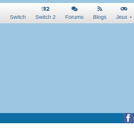
s
Switch
Switch 2
Forums
Blogs
Jeux