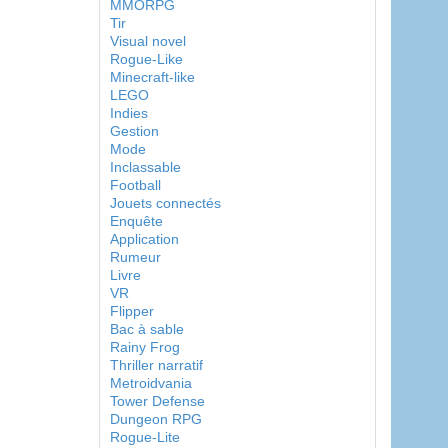
MMORPG
Tir
Visual novel
Rogue-Like
Minecraft-like
LEGO
Indies
Gestion
Mode
Inclassable
Football
Jouets connectés
Enquête
Application
Rumeur
Livre
VR
Flipper
Bac à sable
Rainy Frog
Thriller narratif
Metroidvania
Tower Defense
Dungeon RPG
Rogue-Lite