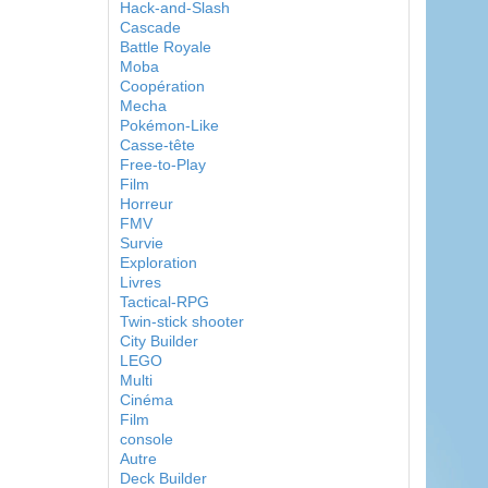
Hack-and-Slash
Cascade
Battle Royale
Moba
Coopération
Mecha
Pokémon-Like
Casse-tête
Free-to-Play
Film
Horreur
FMV
Survie
Exploration
Livres
Tactical-RPG
Twin-stick shooter
City Builder
LEGO
Multi
Cinéma
Film
console
Autre
Deck Builder