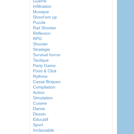
Guerre
Infiltration
Musique
Shoot'em up
Puzzle
Rail Shooter
Réflexion
RPG
Shooter
Stratégie
Survival horror
Tactique
Party Game
Point & Click
Rythme
Casse Briques
Compilation
Action
Simulation
Cuisine
Danse
Dessin
Educatif
Sport
Inclassable