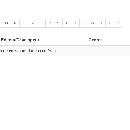
M
N
O
P
Q
R
S
T
U
V
W
X
Y
Z
Editeur/Dévelopeur
Genres
u ne correspond à vos critères.