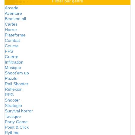
Filtrer par genre
Arcade
Aventure
Beat'em all
Cartes
Horror
Plateforme
Combat
Course
FPS
Guerre
Infiltration
Musique
Shoot'em up
Puzzle
Rail Shooter
Réflexion
RPG
Shooter
Stratégie
Survival horror
Tactique
Party Game
Point & Click
Rythme