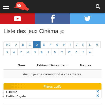
Liste des jeux Cinéma
(0)
0-9
A
B
C
D
E
F
G
H
I
J
K
L
M
N
O
P
Q
R
S
T
U
V
W
X
Y
Z
Nom
Editeur/Dévelopeur
Genres
Aucun jeu ne correspond à vos critères.
Filtres actifs
Cinéma
Battle Royale