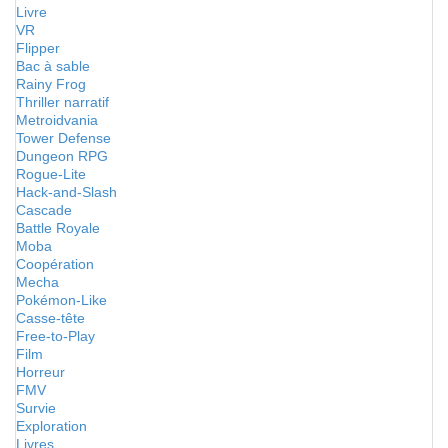
Livre
VR
Flipper
Bac à sable
Rainy Frog
Thriller narratif
Metroidvania
Tower Defense
Dungeon RPG
Rogue-Lite
Hack-and-Slash
Cascade
Battle Royale
Moba
Coopération
Mecha
Pokémon-Like
Casse-tête
Free-to-Play
Film
Horreur
FMV
Survie
Exploration
Livres