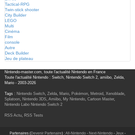
Tactical-RPG
Twin-stick shooter
City Builder
LEGO
Multi
Cinéma
Film
console
Autre
Deck Builder
Jeu de plateau
Nintendo-master.com, toute l'actualité Nintendo en France
Toute l'actualité Nintendo : Switch, Nintendo Switch 2, amiibo, Zelda,
Mario - 2003-2026
Tags :
Nintendo Switch
,
Zelda
,
Mario
,
Pokémon
,
Metroid
,
Xenoblade
,
Splatoon
,
Nintendo 3DS
,
Amiibo
,
My Nintendo
,
Cartoon Master
,
Nintendo Labo
Nintendo Switch 2
RSS Actu
,
RSS Tests
Partenaires (
Devenir Partenaire
) :
All-Nintendo
-
Next-Nintendo
-
Jeux
-