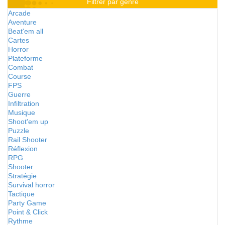
Filtrer par genre
Arcade
Aventure
Beat'em all
Cartes
Horror
Plateforme
Combat
Course
FPS
Guerre
Infiltration
Musique
Shoot'em up
Puzzle
Rail Shooter
Réflexion
RPG
Shooter
Stratégie
Survival horror
Tactique
Party Game
Point & Click
Rythme