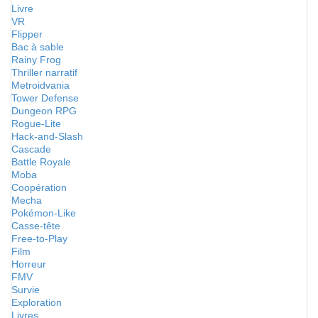
Livre
VR
Flipper
Bac à sable
Rainy Frog
Thriller narratif
Metroidvania
Tower Defense
Dungeon RPG
Rogue-Lite
Hack-and-Slash
Cascade
Battle Royale
Moba
Coopération
Mecha
Pokémon-Like
Casse-tête
Free-to-Play
Film
Horreur
FMV
Survie
Exploration
Livres