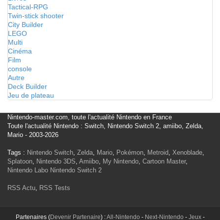
Tactical-RPG
Twin-stick shooter
City Builder
LEGO
Multi
Cinéma
Film
console
Autre
Deck Builder
Jeu de plateau
Nintendo-master.com, toute l'actualité Nintendo en France
Toute l'actualité Nintendo : Switch, Nintendo Switch 2, amiibo, Zelda,
Mario - 2003-2026
Tags :
Nintendo Switch
,
Zelda
,
Mario
,
Pokémon
,
Metroid
,
Xenoblade
,
Splatoon
,
Nintendo 3DS
,
Amiibo
,
My Nintendo
,
Cartoon Master
,
Nintendo Labo
Nintendo Switch 2
RSS Actu
,
RSS Tests
Partenaires (
Devenir Partenaire
) :
All-Nintendo
-
Next-Nintendo
-
Jeux
-