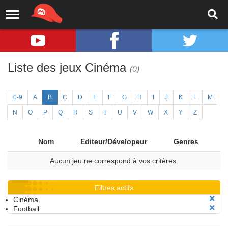
Liste des jeux Cinéma
(0)
0-9
A
B
C
D
E
F
G
H
I
J
K
L
M
N
O
P
Q
R
S
T
U
V
W
X
Y
Z
Nom
Editeur/Dévelopeur
Genres
Aucun jeu ne correspond à vos critères.
Filtres actifs
Cinéma
Football