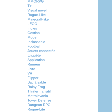
MMORPG
Tir
Visual novel
Rogue-Like
Minecraft-like
LEGO
Indies
Gestion
Mode
Inclassable
Football
Jouets connectés
Enquête
Application
Rumeur
Livre
VR
Flipper
Bac à sable
Rainy Frog
Thriller narratif
Metroidvania
Tower Defense
Dungeon RPG
Rogue-Lite