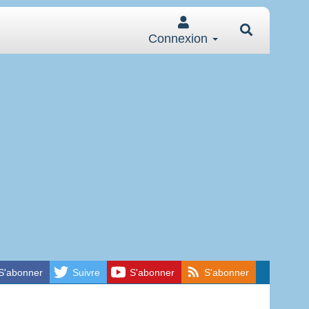
Connexion
S'abonner
Suivre
S'abonner
S'abonner