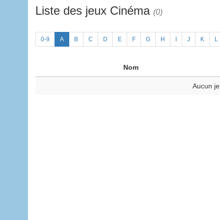
Liste des jeux Cinéma
(0)
0-9
A
B
C
D
E
F
G
H
I
J
K
L
Nom
Aucun je