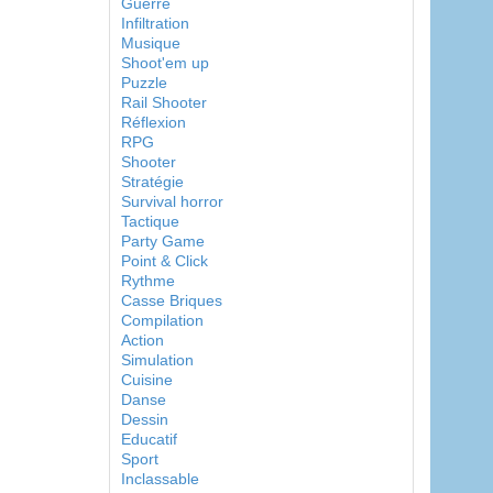
Guerre
Infiltration
Musique
Shoot'em up
Puzzle
Rail Shooter
Réflexion
RPG
Shooter
Stratégie
Survival horror
Tactique
Party Game
Point & Click
Rythme
Casse Briques
Compilation
Action
Simulation
Cuisine
Danse
Dessin
Educatif
Sport
Inclassable