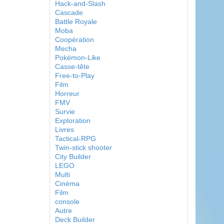
Hack-and-Slash
Cascade
Battle Royale
Moba
Coopération
Mecha
Pokémon-Like
Casse-tête
Free-to-Play
Film
Horreur
FMV
Survie
Exploration
Livres
Tactical-RPG
Twin-stick shooter
City Builder
LEGO
Multi
Cinéma
Film
console
Autre
Deck Builder