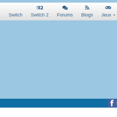
s
Switch
Switch 2
Forums
Blogs
Jeux