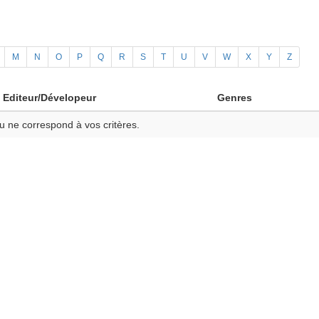
M
N
O
P
Q
R
S
T
U
V
W
X
Y
Z
Editeur/Dévelopeur
Genres
u ne correspond à vos critères.