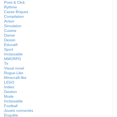
Point & Click
Rythme
Casse Briques
Compilation
Action
Simulation
Cuisine
Danse
Dessin
Educatif
Sport
Inclassable
MMORPG
Tir
Visual novel
Rogue-Like
Minecraft-like
LEGO
Indies
Gestion
Mode
Inclassable
Football
Jouets connectés
Enquête