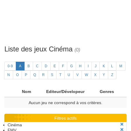
Liste des jeux Cinéma
(0)
0-9
A
B
C
D
E
F
G
H
I
J
K
L
M
N
O
P
Q
R
S
T
U
V
W
X
Y
Z
Nom
Editeur/Dévelopeur
Genres
Aucun jeu ne correspond à vos critères.
Filtres actifs
Cinéma
FMV