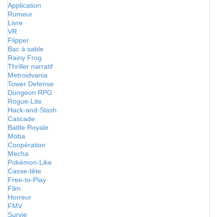
Application
Rumeur
Livre
VR
Flipper
Bac à sable
Rainy Frog
Thriller narratif
Metroidvania
Tower Defense
Dungeon RPG
Rogue-Lite
Hack-and-Slash
Cascade
Battle Royale
Moba
Coopération
Mecha
Pokémon-Like
Casse-tête
Free-to-Play
Film
Horreur
FMV
Survie