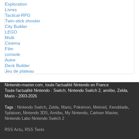
Exploration
Livres
Tactical-RPG
Twin-stick shooter
City Builder
LEGO
Multi
Cinéma
Film
console
Autre
Deck Builder
Jeu de plateau
Nintendo-master.com, toute l'actualité Nintendo en France
Toute l'actualité Nintendo : Switch, Nintendo Switch 2, amiibo, Zelda,
Mario - 2003-2026
Tags :
Nintendo Switch
,
Zelda
,
Mario
,
Pokémon
,
Metroid
,
Xenoblade
,
Splatoon
,
Nintendo 3DS
,
Amiibo
,
My Nintendo
,
Cartoon Master
,
Nintendo Labo
Nintendo Switch 2
RSS Actu
,
RSS Tests