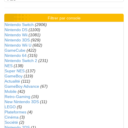
Filtrer par console
Nintendo Switch
(2906)
Nintendo DS
(1100)
Nintendo Wii
(1081)
Nintendo 3DS
(929)
Nintendo Wii U
(682)
GameCube
(422)
Nintendo 64
(315)
Nintendo Switch 2
(231)
NES
(138)
Super NES
(137)
GameBoy
(119)
Actualité
(111)
GameBoy Advance
(67)
Mobile
(42)
Retro-Gaming
(15)
New Nintendo 3DS
(11)
LEGO
(5)
Plateformes
(4)
Cinéma
(3)
Société
(2)
Nintendo 2DS
(1)