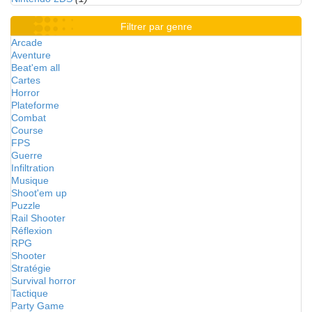
Filtrer par genre
Arcade
Aventure
Beat'em all
Cartes
Horror
Plateforme
Combat
Course
FPS
Guerre
Infiltration
Musique
Shoot'em up
Puzzle
Rail Shooter
Réflexion
RPG
Shooter
Stratégie
Survival horror
Tactique
Party Game